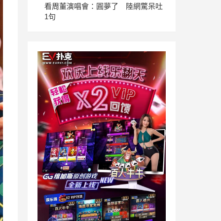
看周董演唱會：圓夢了 陸網驚呆吐
1句