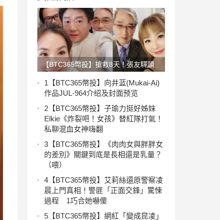
【BTC365幣投】搶救8天！張友驊頭
部重創去世 許聖梅曬名嘴大合照慟
1
【BTC365幣投】向井蓝(Mukai-Ai)
作品JUL-964介绍及封面预览
「不能少了你」
2
【BTC365幣投】子瑜力挺好姊妹
Elkie《炸裂吧！女孩》替紅隊打氣！
私聊混血女神嗨翻
3
【BTC365幣投】《肉肉女與胖胖女
的差別》關鍵到底是長相還是乳量？
（喂）
4
【BTC365幣投】艾莉絲還原警察凌
晨上門真相！警匪「正面交鋒」驚悚
過程 1巧合她嚇傻
5
【BTC365幣投】網紅「變成昆凌」