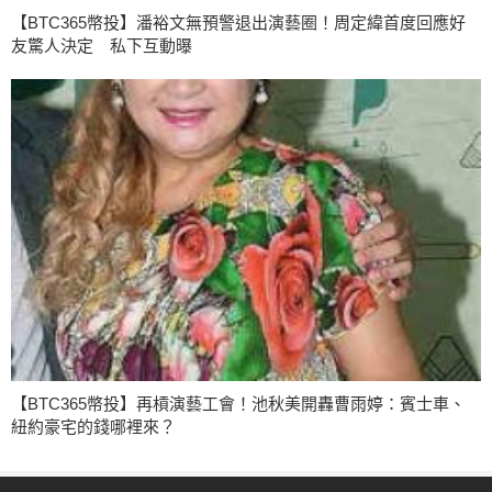
【BTC365幣投】潘裕文無預警退出演藝圈！周定緯首度回應好
友驚人決定 私下互動曝
【BTC365幣投】再槓演藝工會！池秋美開轟曹雨婷：賓士車、
紐約豪宅的錢哪裡來？