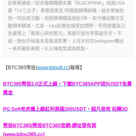
記者蔡維歆／綜合報導韓國女團「BLACKPINK」成員LiSA
跟「LV三公子」弗雷德里克·阿爾諾頻傳緋聞，過去常被拍
到一同出席活動，但戀情傳聞延燒近3年，如今爆出雙方互
動頻率驟減，尤其，Lisa近期在接受訪問時，罕見透露自己
在感情上「都是心碎的那方」再度引發外界質疑分手。不
過，她似乎絲毫未受風波影響，上月30日在Instagram曬出
一系列最新美照，以火辣造型成為焦點。
【BTC365幣投(
www.bitou8.cc
)報導】
BTC365幣投2.0正式上線，下載BTC365APP送5USDT免費
獎金
PG Soft老虎機上線紅利高達200USDT，超凡音效 玩轉3D
幣投BTC365|幣投BTC365官網-網址發布頁
(www.bitou365.cc)