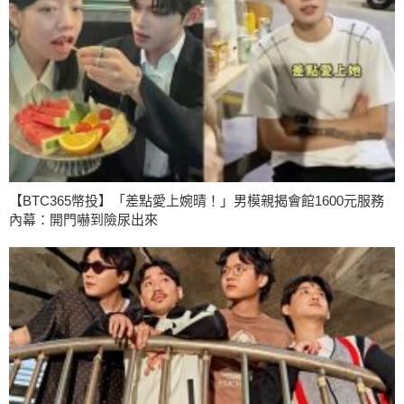
【BTC365幣投】「差點愛上婉晴！」男模親揭會館1600元服務
內幕：開門嚇到險尿出來