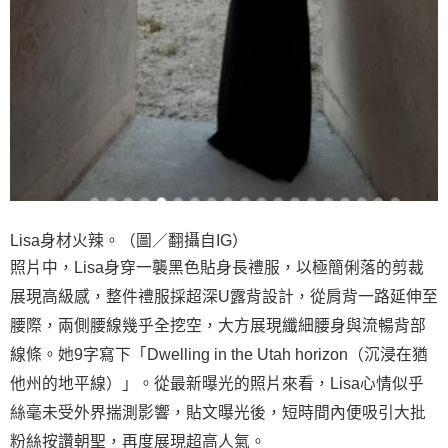
Lisa身材火辣。（圖／翻攝自IG）
照片中，Lisa身穿一襲黑色貼身長禮服，以極簡俐落的剪裁
展現高級感，整件禮服採超深U露背設計，從肩背一路延伸至
腰際，兩側腰線幾乎全挖空，大方展現纖細腰身與流暢背部
線條。她9字寫下「Dwelling in the Utah horizon（沉浸在猶
他州的地平線）」。從最新曝光的照片來看，Lisa心情似乎
絲毫未受外界揣測影響，貼文曝光後，短時間內便吸引大批
粉絲按讚朝聖，再度展現超高人氣。