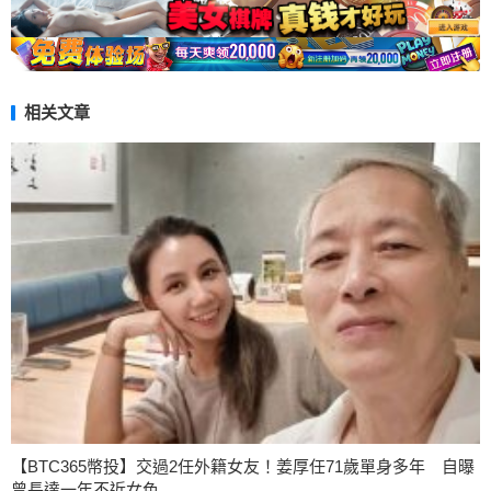
相关文章
【BTC365幣投】交過2任外籍女友！姜厚任71歲單身多年 自曝
曾長達一年不近女色