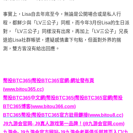
事實上，Lisa自去年底至今，無論是公開場合或是私人行
程，都鮮少與「LV三公子」同框，而今年3月份Lisa的生日派
對，「LV三公子」同樣沒有出席，再加上「LV三公子」兄長
退追Lisa社群帳號，遭疑感情畫下句點，但面對外界的揣
測，雙方皆沒有給出回應。
幣投BTC365|幣投BTC365官網-網址發布頁
(www.bitou365.cc)
幣投BTC365中文網|幣投BTC365|幣投BTC365官網|幣投
BTC365博客(www.bitou366.com)
BTC365幣投|幣投BTC365官方註冊鏈接(www.bitou8.cc)
J9九游会官网- J9真人游戏第一品牌！(j9九游会官网.com)
九游会- J9九游会官方网站-J9九游会老哥俱乐部首页入口(九