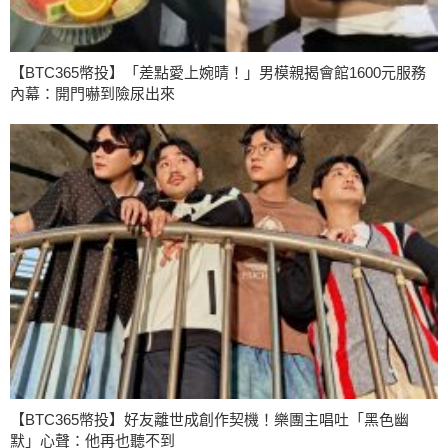
【BTC365幣投】「差點愛上婉晴！」男模親揭會館1600元服務
內幕：開門嚇到險尿出來
【BTC365幣投】好友離世成創作契機！樂團主唱吐「黑色幽
默」心聲：他再也聽不到