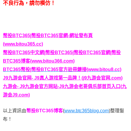
不良行為，請勿模仿！
幣投BTC365|幣投BTC365官網-網址發布頁
(www.bitou365.cc)
幣投BTC365中文網|幣投BTC365|幣投BTC365官網|幣投
BTC365博客(www.bitou366.com)
BTC365幣投|幣投BTC365官方註冊鏈接(www.bitou8.cc)
J9九游会官网- J9真人游戏第一品牌！(j9九游会官网.com)
九游会- J9九游会官方网站-J9九游会老哥俱乐部首页入口(九
游会J9.com)
以上資訊由
幣投BTC365博客
(
www.btc365blog.com
)整理髮
布！