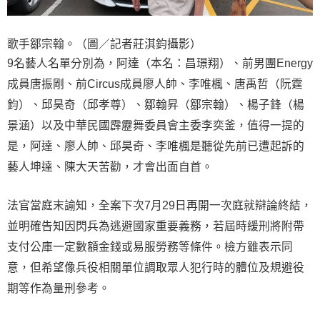
歌手鄒宗翰。（圖／記者莊淇鈞攝影）
9名藝人名單分別為，阿達（本名：昌璟翔）、前男團Energy
成員唐振剛、前Circus成員廖人帥、李唯楓、唐禹哲（阮霆
鈞）、邱昊奇（邱孝尊）、鄒翰昇（鄒宗翰）、楊子鋒（楊
景涵）以及中華民國霹靂舞委員會主委李奕釜，值得一提的
是，阿達、廖人帥、邱昊奇、李唯楓是聽從先前已遭起訴的
藝人坤達、陳大天苦勸，才會出面自首。
法官當庭末諭知，全案下次7月29日再開一次庭就辯論終結，
並明確告知因閃兵為逃避國家重要義務，若屆時緩刑將附帶
支付公庫一定數額金錢或易服勞務等條件。檢方雖表示同
意，但希望像兵役相關單位調取眾人犯行時的體位及規避役
期等作為量刑參考。