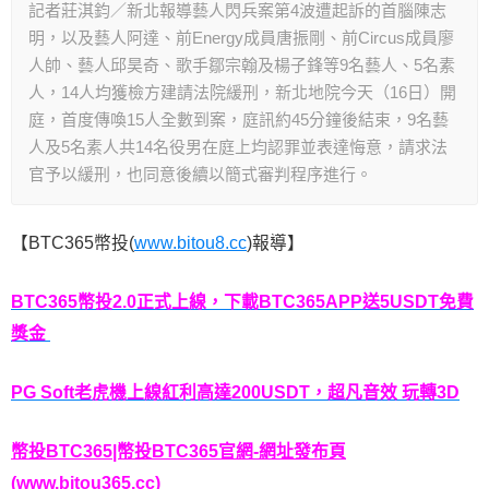
記者莊淇鈞／新北報導藝人閃兵案第4波遭起訴的首腦陳志
明，以及藝人阿達、前Energy成員唐振剛、前Circus成員廖
人帥、藝人邱昊奇、歌手鄒宗翰及楊子鋒等9名藝人、5名素
人，14人均獲檢方建請法院緩刑，新北地院今天（16日）開
庭，首度傳喚15人全數到案，庭訊約45分鐘後結束，9名藝
人及5名素人共14名役男在庭上均認罪並表達悔意，請求法
官予以緩刑，也同意後續以簡式審判程序進行。
【BTC365幣投(
www.bitou8.cc
)報導】
BTC365幣投2.0正式上線，下載BTC365APP送5USDT免費
獎金
PG Soft老虎機上線紅利高達200USDT，超凡音效 玩轉3D
幣投BTC365|幣投BTC365官網-網址發布頁
(www.bitou365.cc)