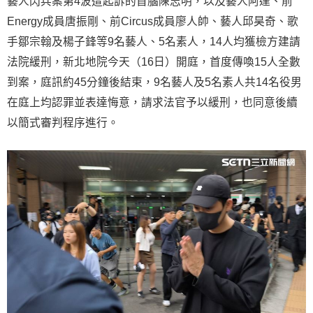
藝人閃兵案第4波遭起訴的首腦陳志明，以及藝人阿達、前
Energy成員唐振剛、前Circus成員廖人帥、藝人邱昊奇、歌
手鄒宗翰及楊子鋒等9名藝人、5名素人，14人均獲檢方建請
法院緩刑，新北地院今天（16日）開庭，首度傳喚15人全數
到案，庭訊約45分鐘後結束，9名藝人及5名素人共14名役男
在庭上均認罪並表達悔意，請求法官予以緩刑，也同意後續
以簡式審判程序進行。