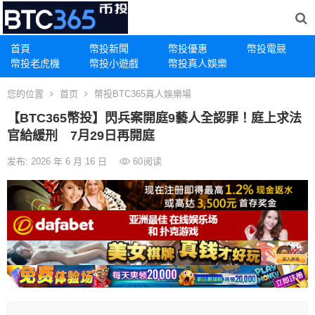
首頁
幣投新聞
幣投優惠
幣投電競
幣投老虎機
幣投小遊戲
幣投真人娛樂
您的位置
首页
幣投BTC365真人娛樂場
【BTC365幣投】閃兵案開庭9藝人全認罪！庭上求法
官給緩刑 7月29日再開庭
发布: 2026 年 6 月 16 日
60
阅读