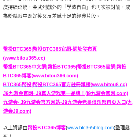
度持續延燒，金武烈戲外的「學渣自白」也再次被討論，成
為粉絲眼中既好笑又反差感十足的經典片段。
幣投BTC365|幣投BTC365官網-網址發布頁
(www.bitou365.cc)
幣投BTC365中文網|幣投BTC365|幣投BTC365官網|幣投
BTC365博客(www.bitou366.com)
BTC365幣投|幣投BTC365官方註冊鏈接(www.bitou8.cc)
J9九游会官网- J9真人游戏第一品牌！(j9九游会官网.com)
九游会- J9九游会官方网站-J9九游会老哥俱乐部首页入口(九
游会J9.com)
以上資訊由
幣投BTC365博客
(
www.btc365blog.com
)整理髮
布！