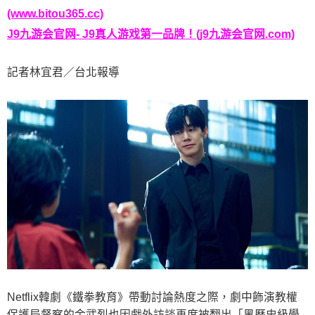
(www.bitou365.cc)
J9九游会官网- J9真人游戏第一品牌！(j9九游会官网.com)
記者林宜君／台北報導
Netflix韓劇《鐵拳教育》帶動討論熱度之際，劇中飾演教權
保護局督察的金武烈也因戲外訪談再度被翻出「黑歷史級學