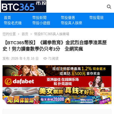
首頁
幣投新聞
幣投優惠
幣投電競
幣投老虎機
幣投小遊戲
幣投真人娛樂
您的位置
首页
幣投BTC365真人娛樂場
【BTC365幣投】《鐵拳教育》金武烈自爆學渣黑歷
史！努力讀書數學仍只考3分 全網笑瘋
发布: 2026 年 6 月 16 日
71
阅读