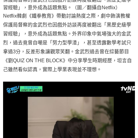
習經驗」，意外成為話題焦點。（圖／翻攝自Netflix）
Netflix韓劇《鐵拳教育》帶動討論熱度之際，劇中飾演教權
保護局督察的金武烈也因戲外訪談再度被翻出「黑歷史級學
習經驗」，意外成為話題焦點。外界印象中氣場強大的金武
烈，過去竟曾自嘲是「努力型學渣」，甚至透露數學考試只
拿過3分，反差形象讓觀眾笑翻。金武烈過去曾在綜藝節目
《劉QUIZ ON THE BLOCK》中分享學生時期經歷，坦言自
己雖然看似認真，實際上學業表現並不理想。