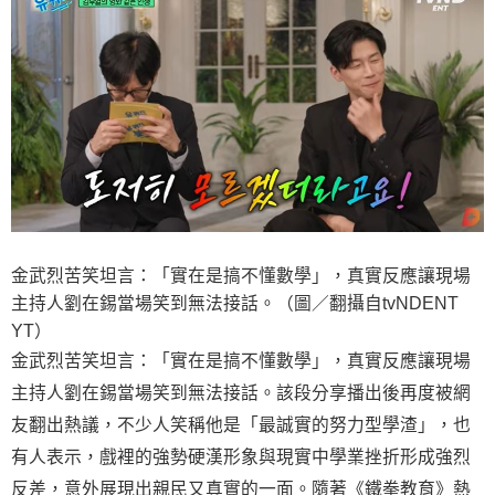
金武烈苦笑坦言：「實在是搞不懂數學」，真實反應讓現場
主持人劉在錫當場笑到無法接話。（圖／翻攝自tvNDENT
YT）
金武烈苦笑坦言：「實在是搞不懂數學」，真實反應讓現場
主持人劉在錫當場笑到無法接話。該段分享播出後再度被網
友翻出熱議，不少人笑稱他是「最誠實的努力型學渣」，也
有人表示，戲裡的強勢硬漢形象與現實中學業挫折形成強烈
反差，意外展現出親民又真實的一面。隨著《鐵拳教育》熱