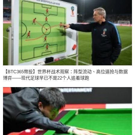
【BTC365幣投】世界杯战术观察：阵型流动、高位逼抢与数据
博弈——现代足球早已不是22个人追着球跑