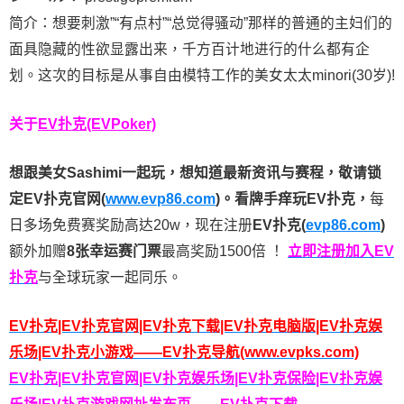
简介：想要刺激”“有点村”“总觉得骚动”那样的普通的主妇们的
面具隐藏的性欲显露出来，千方百计地进行的什么都有企
划。这次的目标是从事自由模特工作的美女太太minori(30岁)!
关于
EV扑克(EVPoker)
想跟美女Sashimi一起玩，
想知道最新资讯与赛程，
敬请锁
定EV扑克官网(
www.evp86.com
)。
看牌手痒玩EV扑克，
每
日多场免费赛奖励高达20w，现在注册
EV扑克(
evp86.com
)
额外加赠
8张幸运赛门票
最高奖励1500倍
！
立即注册加入EV
扑克
与全球玩家一起同乐。
EV扑克|EV扑克官网|EV扑克下载|EV扑克电脑版|EV扑克娱
乐场|EV扑克小游戏——EV扑克导航(www.evpks.com)
EV扑克|EV扑克官网|EV扑克娱乐场|EV扑克保险|EV扑克娱