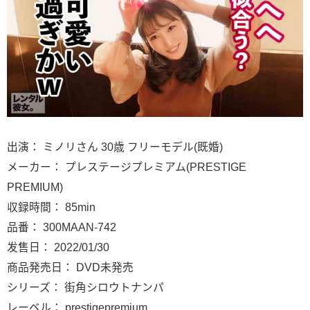
出演： ミノリさん 30歳 フリーモデル(既婚)
メーカー： プレステージプレミアム(PRESTIGE
PREMIUM)
収録時間： 85min
品番： 300MAAN-742
发售日： 2022/01/30
商品発売日： DVD未発売
シリーズ： 街角シロウトナンパ
レーベル： prestigepremium