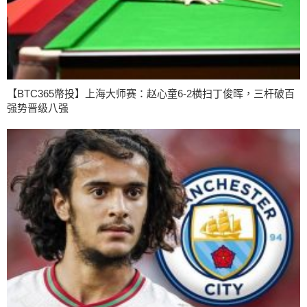
【BTC365幣投】上海大师赛：赵心童6-2横扫丁俊晖，三杆破百
强势晋级八强