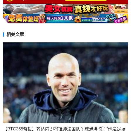
相关文章
【BTC365幣投】齐达内即将挂帅法国队？球迷沸腾：“他是足坛