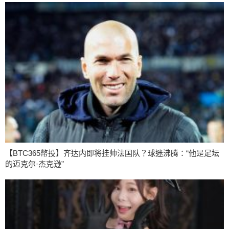
【BTC365幣投】齐达内即将挂帅法国队？球迷沸腾：“他是足坛
的迈克尔·杰克逊”