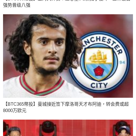
强势晋级八强
【BTC365幣投】曼城接近签下摩洛哥天才布阿迪，转会费或超
8000万欧元