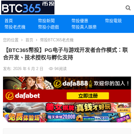
首頁
幣投新聞
幣投優惠
幣投電競
幣投老虎機
幣投小遊戲
幣投真人娛樂
您的位置
首页
幣投BTC365老虎機
【BTC365幣投】PG电子与游戏开发者合作模式：联
合开发、技术授权与孵化支持
发布: 2026 年 6 月 2 日
94
阅读