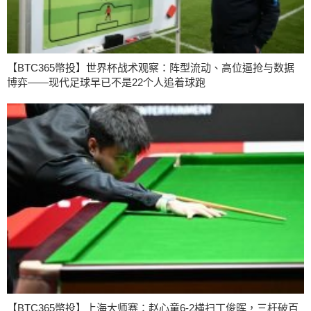
【BTC365幣投】世界杯战术观察：阵型流动、高位逼抢与数据
博弈——现代足球早已不是22个人追着球跑
【BTC365幣投】上海大师赛：赵心童6-2横扫丁俊晖，三杆破百