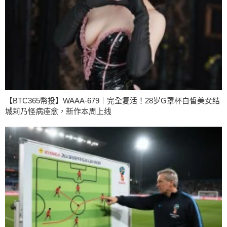
【BTC365幣投】WAAA-679｜完全复活！28岁G罩杯白皙美女结
城莉乃怪病痊愈，新作本周上线