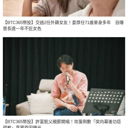
【BTC365幣投】交過2任外籍女友！姜厚任71歲單身多年 自曝
曾長達一年不近女色
【BTC365幣投】許富凱父親節開唱！攻蛋倒數「突向幕後功臣
道歉」真實原因曝光