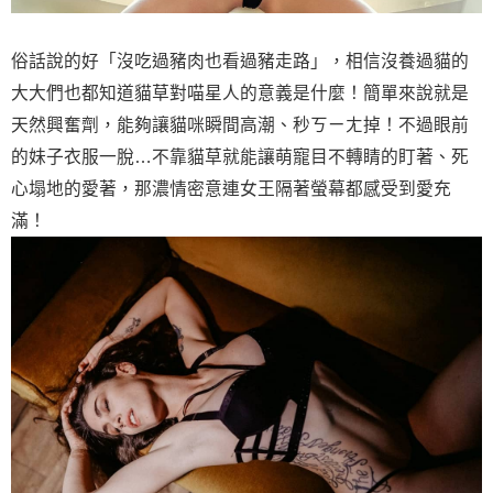
俗話說的好「沒吃過豬肉也看過豬走路」，相信沒養過貓的
大大們也都知道貓草對喵星人的意義是什麼！簡單來說就是
天然興奮劑，能夠讓貓咪瞬間高潮、秒ㄎㄧㄤ掉！不過眼前
的妹子衣服一脫…不靠貓草就能讓萌寵目不轉睛的盯著、死
心塌地的愛著，那濃情密意連女王隔著螢幕都感受到愛充
滿！