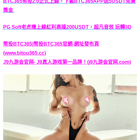
BTC365幣投2.0正式上線，下載BTC365APP送5USDT免費
獎金
PG Soft老虎機上線紅利高達200USDT，超凡音效 玩轉3D
幣投BTC365|幣投BTC365官網-網址發布頁
(www.bitou365.cc)
J9九游会官网- J9真人游戏第一品牌！(j9九游会官网.com)