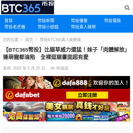
首頁
幣投新聞
幣投優惠
幣投電競
幣投老虎機
幣投小遊戲
幣投真人娛樂
您的位置
首页
幣投BTC365真人娛樂場
【BTC365幣投】比貓草威力還猛！妹子「肉體解放」
連萌寵都淪陷 全裸逗貓畫面超有愛
发布: 2026 年 5 月 25 日
90
阅读