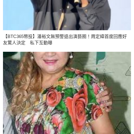
【BTC365幣投】潘裕文無預警退出演藝圈！周定緯首度回應好
友驚人決定 私下互動曝