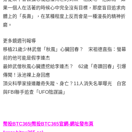
果一個人在活著的時候心中完全沒有目標，那麼盲目追求肉
體上的「長壽」，在某種程度上反而會是一種漫長的精神折
磨。
更多鏡週刊報導
移植21歲少林武僧「秋風」心臟回春？ 宋祖德直指：螢幕
前的他可能是假李連杰
最帥武僧秋風心臟遭挖給李連杰？ 62歲「奇蹟回春」引爆
傳聞！泳池裸上身回應
頂尖科學家接連離奇失蹤、身亡？11人消失名單曝光 白宮
與FBI聯手追查「UFO陰謀論」
幣投BTC365|幣投BTC365官網-網址發布頁