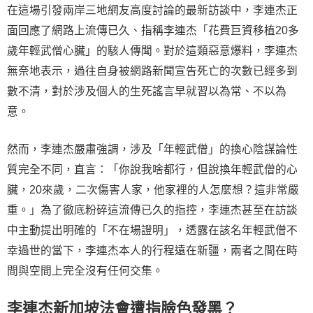
在這場引發兩岸三地網友高度討論的最新訪談中，李連杰正
面回應了網路上流傳已久、指稱李連杰「花費巨資移植20多
歲年輕武僧心臟」的駭人傳聞。對於這類惡意爆料，李連杰
無奈地表示，過往自身被網路新聞宣告死亡的次數已經多到
數不清，對於涉及個人的生死謠言早就習以為常、不以為
意。
然而，李連杰嚴肅強調，涉及「年輕武僧」的換心陰謀論性
質完全不同，直言：「你說我啥都行，但說換年輕武僧的心
臟，20來歲，二次傷害人家，他家裡的人怎麼想？這非常嚴
重。」為了徹底粉碎這流傳已久的指控，李連杰甚至在訪談
中主動提出明確的「不在場證明」，透露在該名年輕武僧不
幸過世的當下，李連杰本人的行程遠在新疆，兩者之間在時
間與空間上完全沒有任何交集。
李連杰新加坡法會遭指臉色發黑？