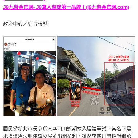
J9九游会官网- J9真人游戏第一品牌！(j9九游会官网.com)
政治中心／綜合報導
國民黨新北市長參選人李四川近期捲入違建爭議，其名下農
地遭爆違法興建鐵皮屋並出租牟利。雖然李四川聲稱對繼承