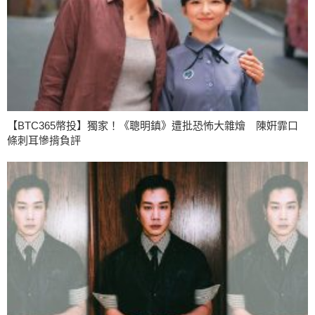
【BTC365幣投】獨家！《聰明鎮》遭批恐怖大雜燴 陳姸霏口
條刺耳慘揹負評