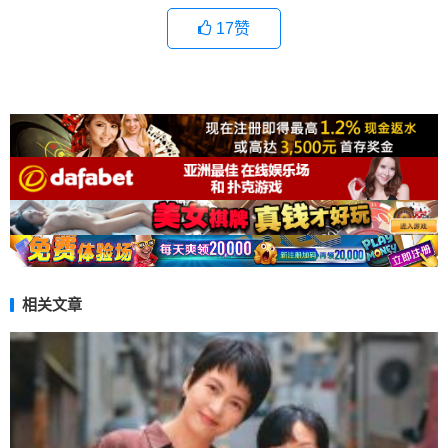
17
赞
相关文章