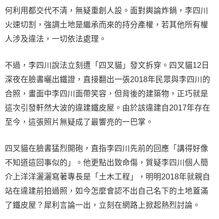
何利用都交代不清，無疑重創人設。面對輿論炸鍋，李四川
火速切割，強調土地是繼承而來的持分產權，若其他所有權
人涉及違法，一切依法處理。
不過，李四川說法立刻遭「四叉貓」發文拆穿。四叉貓12日
深夜在臉書曬出鐵證，直接翻出一張2018年民眾與李四川的
合照，畫面中李四川面帶笑容，但背後的建築物，正巧就是
這次引發軒然大波的違建鐵皮屋。由於該違建自2017年存在
至今，這張照片無疑成了最響亮的一巴掌。
四叉貓在臉書猛烈開砲，直指李四川先前的回應「講得好像
不知道這回事似的」。他更點出致命傷，質疑李四川個人簡
介上洋洋灑灑寫著專長是「土木工程」，明明2018年就親自
站在違建前拍過照，如今怎麼會認不出自己名下的土地蓋滿
了鐵皮屋？犀利言論一出，立刻在網路上掀起熱烈討論。