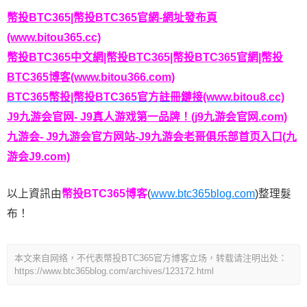
幣投BTC365|幣投BTC365官網-網址發布頁
(www.bitou365.cc)
幣投BTC365中文網|幣投BTC365|幣投BTC365官網|幣投
BTC365博客(www.bitou366.com)
BTC365幣投|幣投BTC365官方註冊鏈接(www.bitou8.cc)
J9九游会官网- J9真人游戏第一品牌！(j9九游会官网.com)
九游会- J9九游会官方网站-J9九游会老哥俱乐部首页入口(九
游会J9.com)
以上資訊由
幣投BTC365博客
(
www.btc365blog.com
)整理髮
布！
本文来自网络，不代表幣投BTC365官方博客立场，转载请注明出处：
https://www.btc365blog.com/archives/123172.html