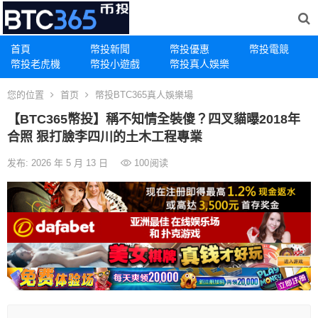
首頁
幣投新聞
幣投優惠
幣投電競
幣投老虎機
幣投小遊戲
幣投真人娛樂
您的位置
首页
幣投BTC365真人娛樂場
【BTC365幣投】稱不知情全裝傻？四叉貓曝2018年
合照 狠打臉李四川的土木工程專業
发布: 2026 年 5 月 13 日
100
阅读