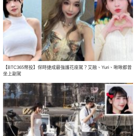
【BTC365幣投】保時捷成最強護花座駕？艾融、Yuri、啾啾都曾
坐上副駕