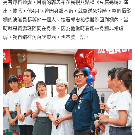
另有爆料透露，目前的郭忠祐在民視八點檔《豆腐媽媽》演
出，據悉，他4月底曾因身體不適，就醫送急診時，整個攝影
棚的演職員都等他一個人。接著郭忠祐從醫院回到棚內，當
時就是黃露瑤陪同在身邊，因為他當時看起來身體非常虛
弱，獨自縮在角落吃東西，也不發一語。