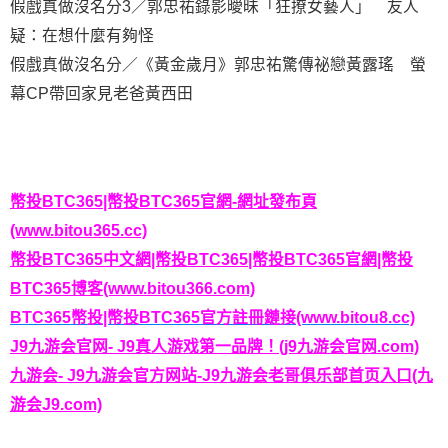
假戲真做沒名分3／郭忠祐錄影曖昧「狂撩女藝人」 友人
疑：在想什麼有夠怪
假戲真做沒名分／《黃金歲月》郭忠祐驚傳祕戀黃露瑤 螢
幕CP帶回家見老爸黃西田
幣投BTC365|幣投BTC365官網-網址發布頁
(www.bitou365.cc)
幣投BTC365中文網|幣投BTC365|幣投BTC365官網|幣投
BTC365博客(www.bitou366.com)
BTC365幣投|幣投BTC365官方註冊鏈接(www.bitou8.cc)
J9九游会官网- J9真人游戏第一品牌！(j9九游会官网.com)
九游会- J9九游会官方网站-J9九游会老哥俱乐部首页入口(九
游会J9.com)