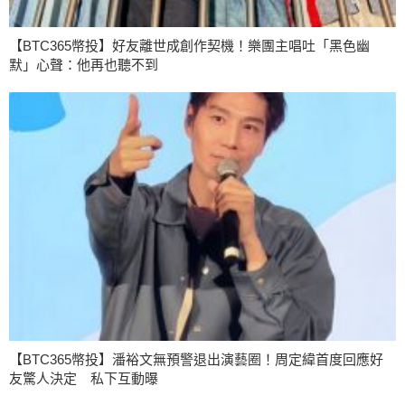
【BTC365幣投】好友離世成創作契機！樂團主唱吐「黑色幽
默」心聲：他再也聽不到
【BTC365幣投】潘裕文無預警退出演藝圈！周定緯首度回應好
友驚人決定 私下互動曝