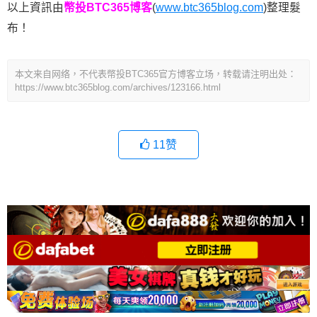
以上資訊由
幣投BTC365博客
(
www.btc365blog.com
)整理髮
布！
本文来自网络，不代表幣投BTC365官方博客立场，转载请注明出处：
https://www.btc365blog.com/archives/123166.html
11
赞