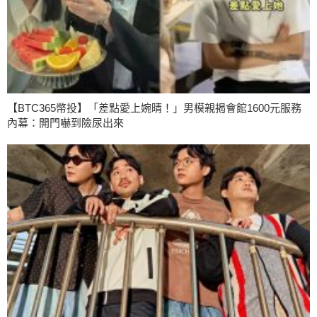
【BTC365幣投】「差點愛上婉晴！」男模親揭會館1600元服務
內幕：開門嚇到險尿出來