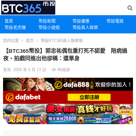
首頁
幣投新聞
幣投優惠
幣投電競
幣投老虎機
幣投小遊戲
幣投真人娛樂
您的位置
首页
幣投BTC365真人娛樂場
【BTC365幣投】郭忠祐偶包重打死不認愛 陪病過
夜、拍戲同進出他卻稱：還單身
发布: 2026 年 5 月 13 日
99
阅读