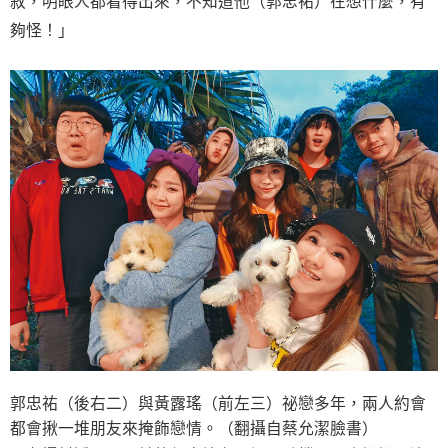
敘，明眼人都看得出來，不知道他（郭忠祐）在想什麼，有
夠怪！」
郭忠祐（後右二）與黃露瑤（前左三）祕戀多年，兩人約會
都會揪一堆朋友來掩飾戀情。（翻攝自蔡允潔臉書）