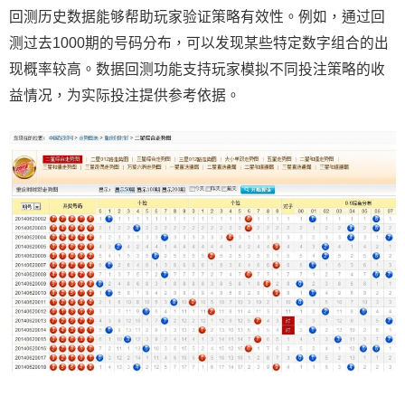
回测历史数据能够帮助玩家验证策略有效性。例如，通过回
测过去1000期的号码分布，可以发现某些特定数字组合的出
现概率较高。数据回测功能支持玩家模拟不同投注策略的收
益情况，为实际投注提供参考依据。