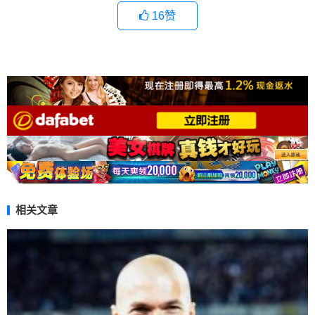
16
赞
相关文章