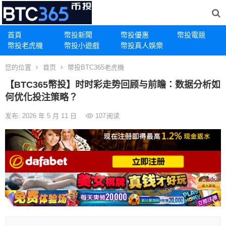
首頁
幣投新聞
幣投優惠
幣投電競
幣投老虎機
幣投小遊戲
幣投真人娛樂
您的位置
首页
幣投BTC365老虎機
【BTC365幣投】时时彩走势回顾与前瞻：数据分析如
何优化投注策略？
发布: 2026 年 5 月 11 日
107
阅读