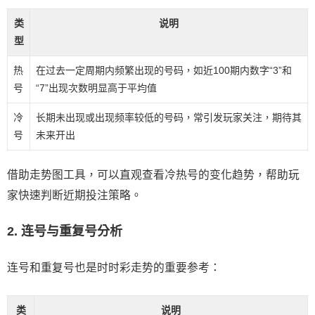
类
说明
型
热
在过去一定周期内频繁出现的号码，如近100期内数字“3”和
号
“7”出现次数明显高于平均值
冷
长期未出现或出现频率较低的号码，常引发玩家关注，期待其
号
未来开出
借助走势图工具，可以直观查看冷热号的变化趋势，帮助玩
家快速判断近期投注策略。
2. 连号与重复号分析
连号和重复号也是时时彩走势的重要参考：
类
说明