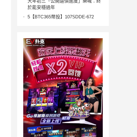
大年初三「公開還債進度」樂喊：終
於能安穩過年
5
【BTC365幣投】107SDDE-672