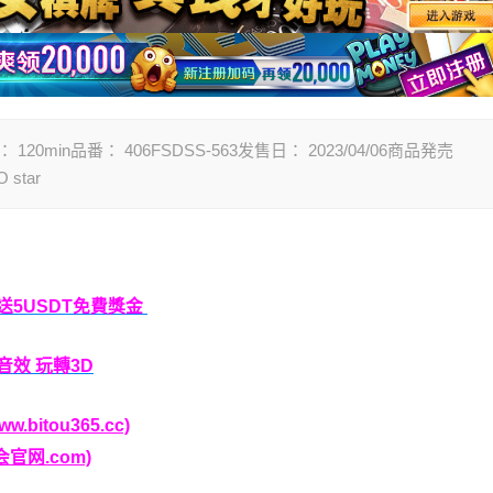
0min品番： 406FSDSS-563发售日： 2023/04/06商品発売
star
P送5USDT免費獎金
音效 玩轉3D
bitou365.cc)
官网.com)