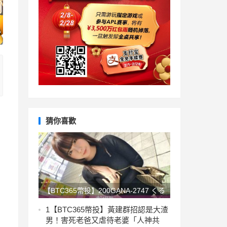
猜你喜歡
【BTC365幣投】200GANA-2747 くる
み 22歳 エステティシャン-200GANA
1
【BTC365幣投】黃建群招認是大渣
男！害死老爸又虐待老婆「人神共
系列