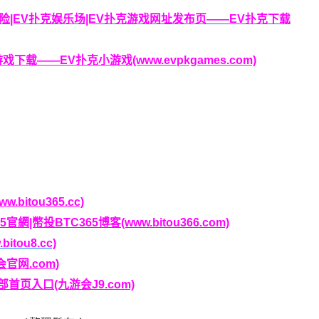
克保险|EV扑克娱乐场|EV扑克游戏网址发布页——EV扑克下载
载——EV扑克小游戏(www.evpkgames.com)
bitou365.cc)
網|幣投BTC365博客(www.bitou366.com)
tou8.cc)
官网.com)
首页入口(九游会J9.com)