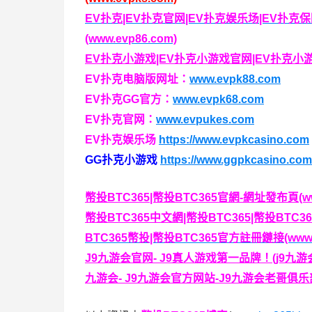
EV扑克|EV扑克官网|EV扑克娱乐场|EV扑
(www.evp86.com)
EV扑克小游戏|EV扑克小游戏官网|EV扑克小游戏下
EV扑克电脑版网址：
www.evpk88.com
EV扑克GG官方：
www.evpk68.com
EV扑克官网：
www.evpukes.com
EV扑克娱乐场
https://www.evpkcasino.com
GG扑克小游戏
https://www.ggpkcasino.com
幣投BTC365|幣投BTC365官網-網址發布頁(www.
幣投BTC365中文網|幣投BTC365|幣投BTC365官
BTC365幣投|幣投BTC365官方註冊鏈接(www.bi
J9九游会官网- J9真人游戏第一品牌！(j9九游会
九游会- J9九游会官方网站-J9九游会老哥俱乐部