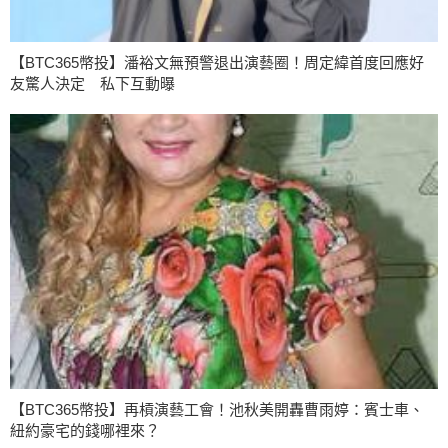
【BTC365幣投】潘裕文無預警退出演藝圈！周定緯首度回應好
友驚人決定 私下互動曝
【BTC365幣投】再槓演藝工會！池秋美開轟曹雨婷：賓士車、
紐約豪宅的錢哪裡來？