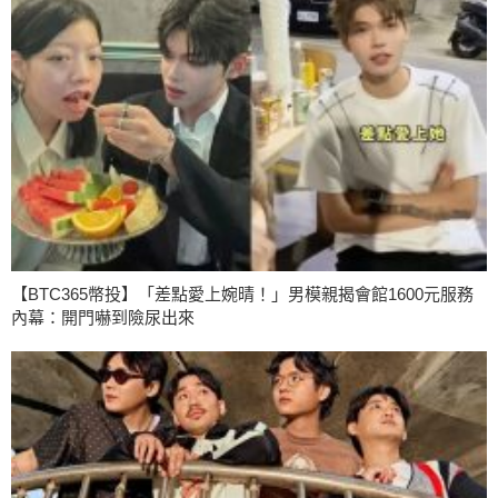
【BTC365幣投】「差點愛上婉晴！」男模親揭會館1600元服務
內幕：開門嚇到險尿出來