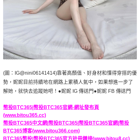
(圖：IG@nini06141414)靠著高顏值、好身材和懂得穿搭的優
勢，妮妮目前持續地在網路上累積人氣中，如果想進一步了
解她，就快去追蹤她吧！●妮妮 IG 傳送門●妮妮 FB 傳送門
幣投BTC365|幣投BTC365官網-網址發布頁
(www.bitou365.cc)
幣投BTC365中文網|幣投BTC365|幣投BTC365官網|幣投
BTC365博客(www.bitou366.com)
BTC365幣投|幣投BTC365官方註冊鏈接(www.bitou8.cc)