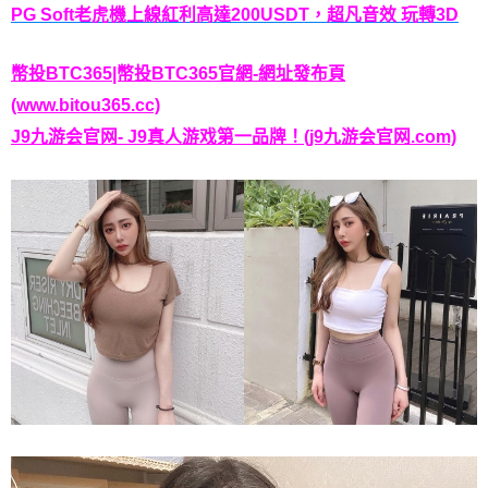
PG Soft老虎機上線紅利高達200USDT，超凡音效 玩轉3D
幣投BTC365|幣投BTC365官網-網址發布頁
(www.bitou365.cc)
J9九游会官网- J9真人游戏第一品牌！(j9九游会官网.com)