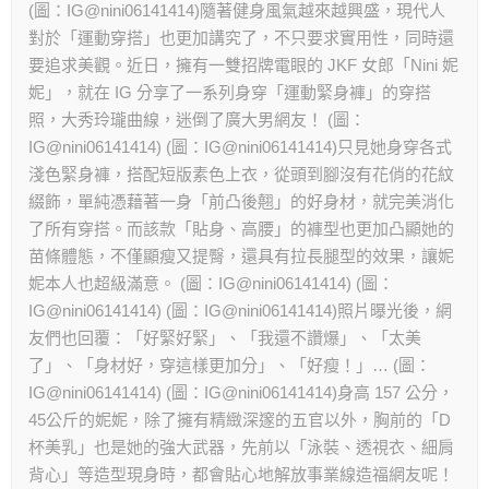
(圖：IG@nini06141414)隨著健身風氣越來越興盛，現代人
對於「運動穿搭」也更加講究了，不只要求實用性，同時還
要追求美觀。近日，擁有一雙招牌電眼的 JKF 女郎「Nini 妮
妮」，就在 IG 分享了一系列身穿「運動緊身褲」的穿搭
照，大秀玲瓏曲線，迷倒了廣大男網友！ (圖：
IG@nini06141414) (圖：IG@nini06141414)只見她身穿各式
淺色緊身褲，搭配短版素色上衣，從頭到腳沒有花俏的花紋
綴飾，單純憑藉著一身「前凸後翹」的好身材，就完美消化
了所有穿搭。而該款「貼身、高腰」的褲型也更加凸顯她的
苗條體態，不僅顯瘦又提臀，還具有拉長腿型的效果，讓妮
妮本人也超級滿意。 (圖：IG@nini06141414) (圖：
IG@nini06141414) (圖：IG@nini06141414)照片曝光後，網
友們也回覆：「好緊好緊」、「我還不讚爆」、「太美
了」、「身材好，穿這樣更加分」、「好瘦！」… (圖：
IG@nini06141414) (圖：IG@nini06141414)身高 157 公分，
45公斤的妮妮，除了擁有精緻深邃的五官以外，胸前的「D
杯美乳」也是她的強大武器，先前以「泳裝、透視衣、細肩
背心」等造型現身時，都會貼心地解放事業線造福網友呢！