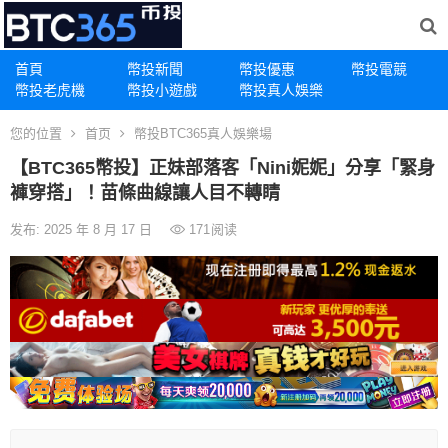
首頁
幣投新聞
幣投優惠
幣投電競
幣投老虎機
幣投小遊戲
幣投真人娛樂
您的位置
首页
幣投BTC365真人娛樂場
【BTC365幣投】正妹部落客「Nini妮妮」分享「緊身
褲穿搭」！苗條曲線讓人目不轉睛
发布: 2025 年 8 月 17 日
171
阅读