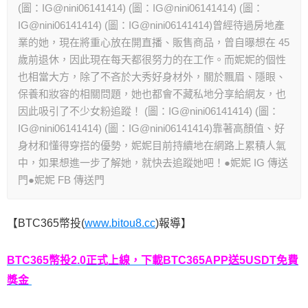
(圖：IG@nini06141414) (圖：IG@nini06141414) (圖：
IG@nini06141414) (圖：IG@nini06141414)曾經待過房地產
業的她，現在將重心放在開直播、販售商品，曾自曝想在 45
歲前退休，因此現在每天都很努力的在工作。而妮妮的個性
也相當大方，除了不吝於大秀好身材外，關於飄眉、隱眼、
保養和妝容的相關問題，她也都會不藏私地分享給網友，也
因此吸引了不少女粉追蹤！ (圖：IG@nini06141414) (圖：
IG@nini06141414) (圖：IG@nini06141414)靠著高顏值、好
身材和懂得穿搭的優勢，妮妮目前持續地在網路上累積人氣
中，如果想進一步了解她，就快去追蹤她吧！●妮妮 IG 傳送
門●妮妮 FB 傳送門
【BTC365幣投(
www.bitou8.cc
)報導】
BTC365幣投2.0正式上線，下載BTC365APP送5USDT免費
獎金