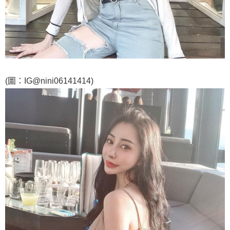
(圖：IG@nini06141414)