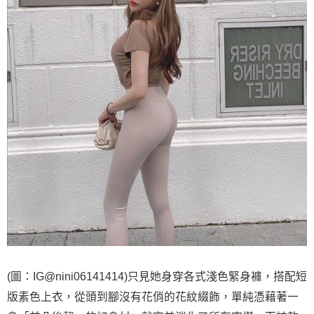
(圖：IG@nini06141414)只見她身穿各式淺色緊身褲，搭配短
版素色上衣，從頭到腳沒有花俏的花紋綴飾，單純憑藉著一