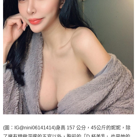
(圖：IG@nini06141414)身高 157 公分，45公斤的妮妮，除
了擁有精緻深邃的五官以外，胸前的「D 杯美乳」也是她的