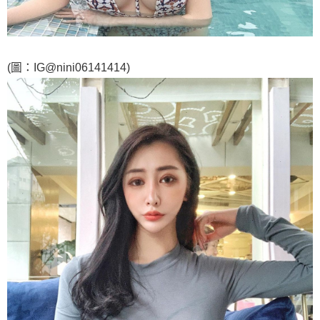
(圖：IG@nini06141414)