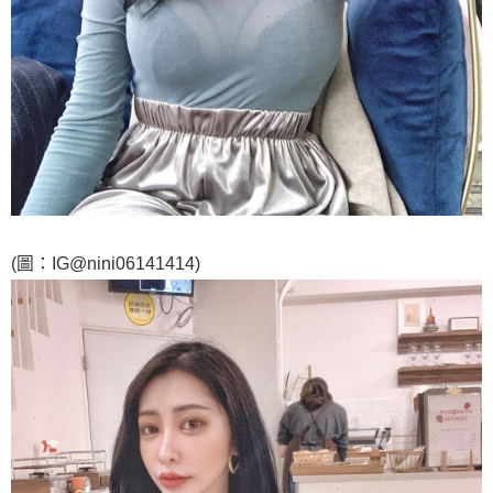
(圖：IG@nini06141414)