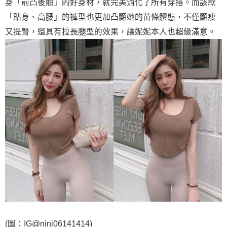
身「前凸後翹」的好身材，就完美消化了所有穿搭。而該款
「貼身、高腰」的褲型也更加凸顯她的苗條體態，不僅顯瘦
又提臀，還具有拉長腿型的效果，讓妮妮本人也超級滿意。
(圖：IG@nini06141414)