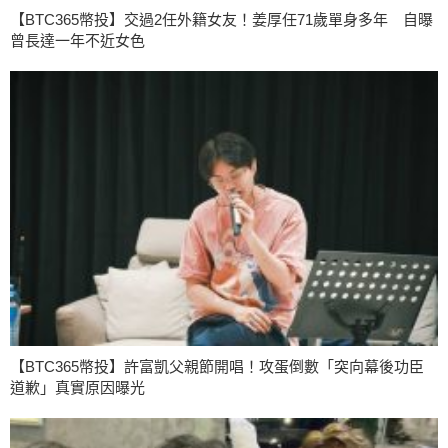
【BTC365幣投】交過2任外籍女友！姜厚任71歲單身多年 自曝
曾長達一年不近女色
【BTC365幣投】許富凱父親節開唱！攻蛋倒數「突向幕後功臣
道歉」真實原因曝光