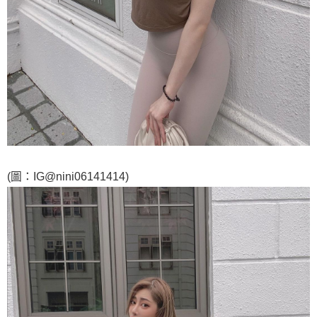
(圖：IG@nini06141414)