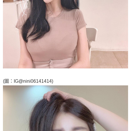
(圖：IG@nini06141414)