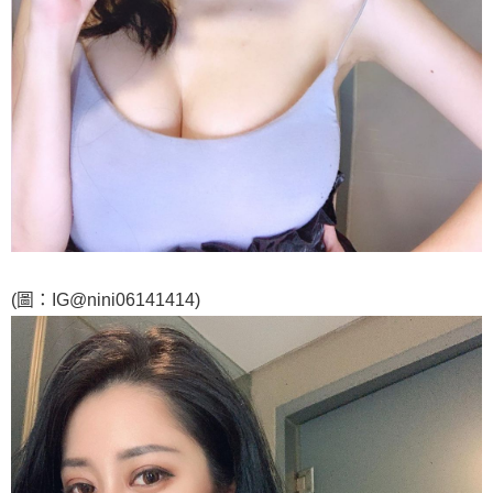
(圖：IG@nini06141414)