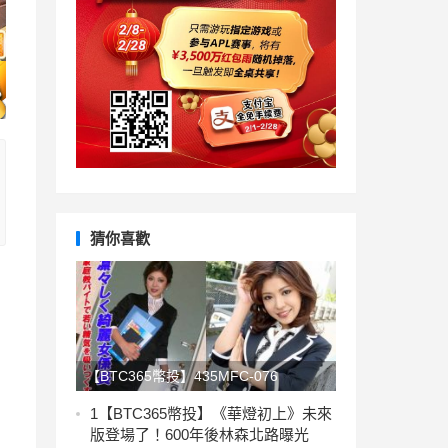
猜你喜歡
【BTC365幣投】435MFC-076
1
【BTC365幣投】《華燈初上》未來
版登場了！600年後林森北路曝光