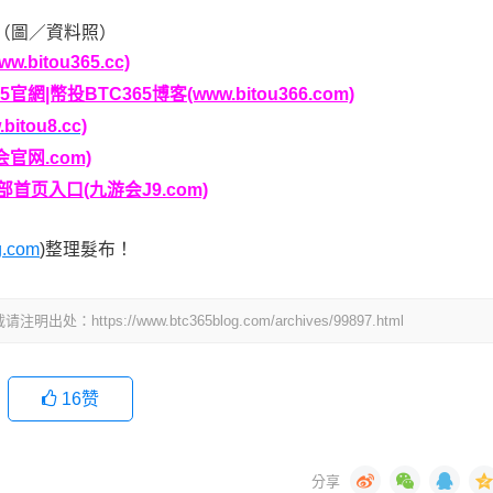
（圖／資料照）
bitou365.cc)
網|幣投BTC365博客(www.bitou366.com)
tou8.cc)
官网.com)
首页入口(九游会J9.com)
g.com
)整理髮布！
ps://www.btc365blog.com/archives/99897.html
16
赞