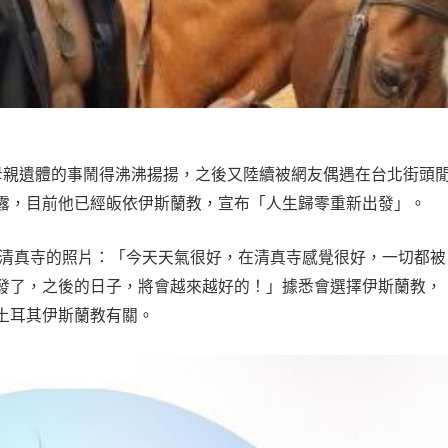
母親遺體的事鬧得沸沸揚揚，之後又陸續被網友偶遇在台北街頭
露，目前他已經皈依伊斯蘭教，宣布「人生歸零重新出發」。
分享清真寺的照片：「今天天氣很好，在清真寺感覺很好，一切都被
發了，之後的日子，將會越來越好的！」據悉會選擇伊斯蘭教，
土耳其伊斯蘭教有關。