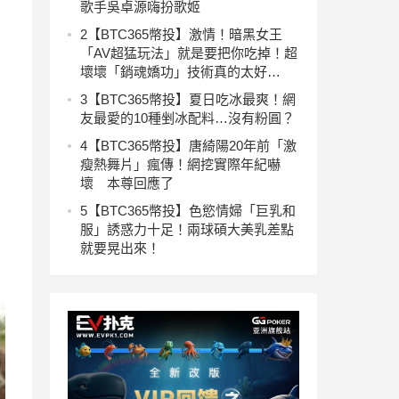
歌手吳卓源嗨扮歌姬
2
【BTC365幣投】激情！暗黑女王
「AV超猛玩法」就是要把你吃掉！超
壞壞「銷魂嬌功」技術真的太好…
3
【BTC365幣投】夏日吃冰最爽！網
友最愛的10種剉冰配料…沒有粉圓？
4
【BTC365幣投】唐綺陽20年前「激
瘦熱舞片」瘋傳！網挖實際年紀嚇
壞 本尊回應了
5
【BTC365幣投】色慾情婦「巨乳和
服」誘惑力十足！兩球碩大美乳差點
就要晃出來！