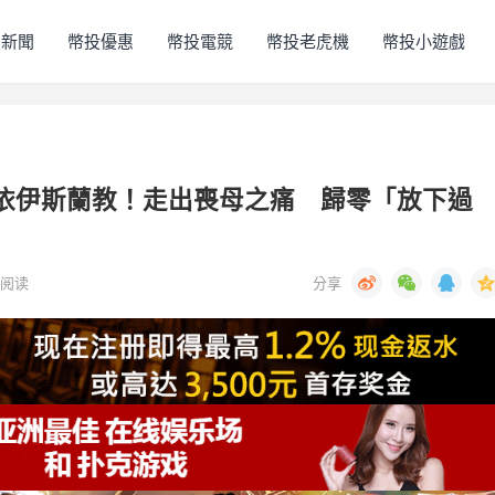
投新聞
幣投優惠
幣投電競
幣投老虎機
幣投小遊戲
皈依伊斯蘭教！走出喪母之痛 歸零「放下過
阅读