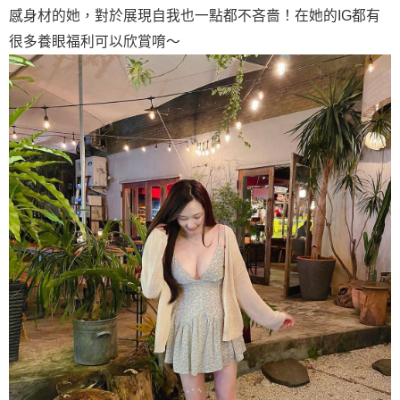
感身材的她，對於展現自我也一點都不吝嗇！在她的IG都有
很多養眼福利可以欣賞唷～