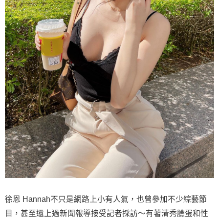
徐恩 Hannah不只是網路上小有人氣，也曾參加不少綜藝節
目，甚至還上過新聞報導接受記者採訪～有著清秀臉蛋和性