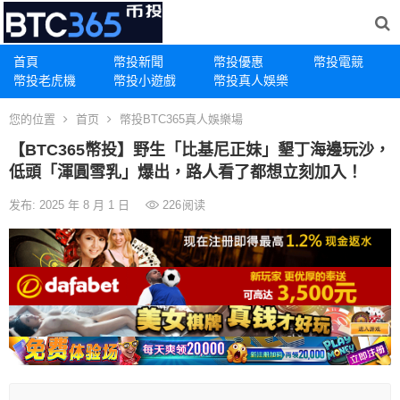
首頁
幣投新聞
幣投優惠
幣投電競
幣投老虎機
幣投小遊戲
幣投真人娛樂
您的位置
首页
幣投BTC365真人娛樂場
【BTC365幣投】野生「比基尼正妹」墾丁海邊玩沙，
低頭「渾圓雪乳」爆出，路人看了都想立刻加入！
发布: 2025 年 8 月 1 日
226
阅读