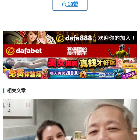
18
赞
相关文章