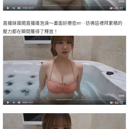
直播妹邊開直播邊泡澡～畫面好療愈rrr‥彷彿這禮拜累積的
壓力都在瞬間獲得了釋放！