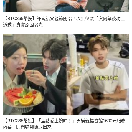
【BTC365幣投】許富凱父親節開唱！攻蛋倒數「突向幕後功臣
道歉」真實原因曝光
【BTC365幣投】「差點愛上婉晴！」男模親揭會館1600元服務
內幕：開門嚇到險尿出來