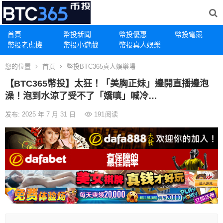
首頁
幣投新聞
幣投優惠
幣投電競
幣投老虎機
幣投小遊戲
幣投真人娛樂
您的位置
首页
幣投BTC365真人娛樂場
【BTC365幣投】太狂！「美胸正妹」邊開直播邊泡
澡！泡到水涼了受不了「嬌嗔」喊冷…
发布: 2025 年 7 月 31 日
191
阅读