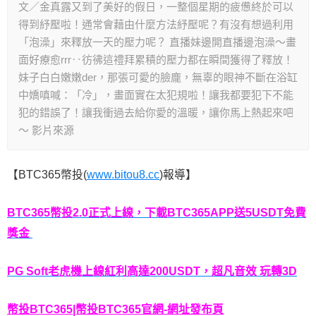
文／金真露又到了美好的假日，一整個星期的疲憊終於可以
得到紓壓啦！通常會藉由什麼方法紓壓呢？有沒有想過利用
「泡澡」來釋放一天的壓力呢？ 直播妹邊開直播邊泡澡～畫
面好療愈rrr‥彷彿這禮拜累積的壓力都在瞬間獲得了釋放！
妹子白白嫩嫩der，那張可愛的臉龐，無辜的眼神不斷在浴缸
中嬌嗔喊：「冷」，畫面實在太犯規啦！讓我都要犯下不能
犯的錯誤了！讓我衝過去給你愛的溫暖，讓你馬上熱起來吧
～ 影片來源
【BTC365幣投(
www.bitou8.cc
)報導】
BTC365幣投2.0正式上線，下載BTC365APP送5USDT免費
獎金
PG Soft老虎機上線紅利高達200USDT，超凡音效 玩轉3D
幣投BTC365|幣投BTC365官網-網址發布頁