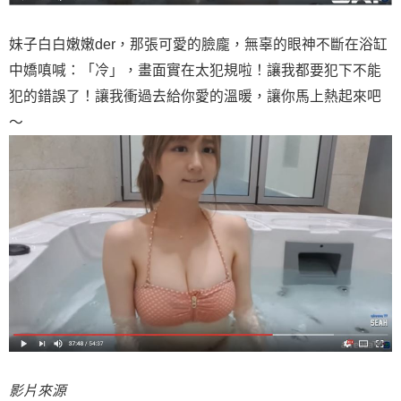
妹子白白嫩嫩der，那張可愛的臉龐，無辜的眼神不斷在浴缸
中嬌嗔喊：「冷」，畫面實在太犯規啦！讓我都要犯下不能
犯的錯誤了！讓我衝過去給你愛的溫暖，讓你馬上熱起來吧
～
影片來源