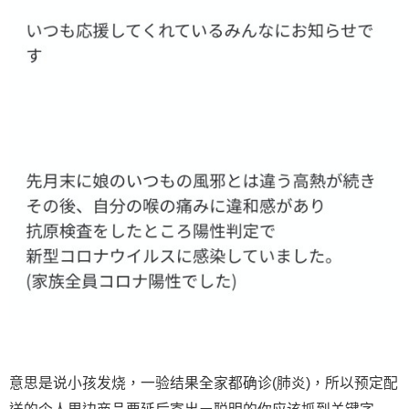
意思是说小孩发烧，一验结果全家都确诊(肺炎)，所以预定配