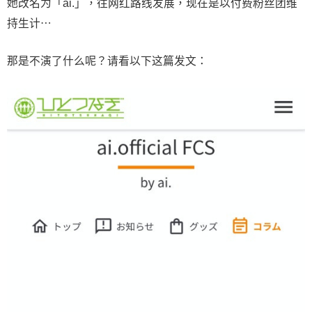
她改名为「ai.」，往网红路线发展，现在是以付费粉丝团维
持生计⋯
那是不演了什么呢？请看以下这篇发文：