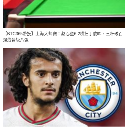
【BTC365幣投】上海大师赛：赵心童6-2横扫丁俊晖，三杆破百
强势晋级八强