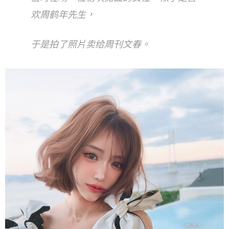
欢周鹤年先生，
于是拍了照片卖给周刊文春。