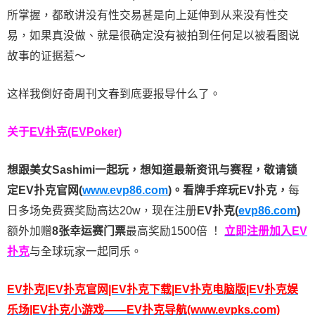
所掌握，都敢讲没有性交易甚是向上延伸到从来没有性交
易，如果真没做、就是很确定没有被拍到任何足以被看图说
故事的证据惹〜
这样我倒好奇周刊文春到底要报导什么了。
关于
EV扑克(EVPoker)
想跟美女Sashimi一起玩，
想知道最新资讯与赛程，
敬请锁
定EV扑克官网(
www.evp86.com
)。
看牌手痒玩EV扑克，
每
日多场免费赛奖励高达20w，现在注册
EV扑克(
evp86.com
)
额外加赠
8张幸运赛门票
最高奖励1500倍
！
立即注册加入EV
扑克
与全球玩家一起同乐。
EV扑克|EV扑克官网|EV扑克下载|EV扑克电脑版|EV扑克娱
乐场|EV扑克小游戏——EV扑克导航(www.evpks.com)