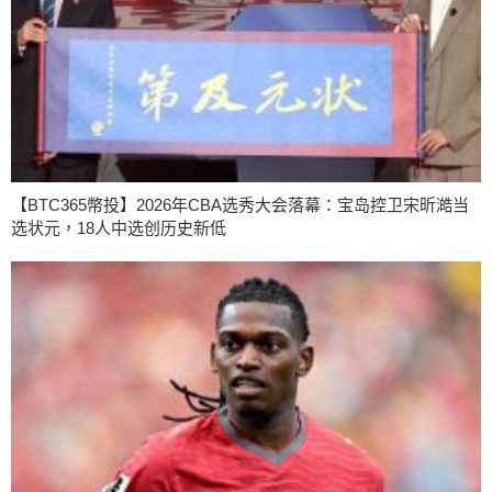
【BTC365幣投】2026年CBA选秀大会落幕：宝岛控卫宋昕澔当
选状元，18人中选创历史新低