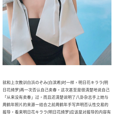
就和上次教训白浜のぞみ(白滨希)时一样，明日花キララ(明
日花绮罗)再一次否认自己卖春，这次甚至是很清楚地说自己
「从来没有卖春」过，而且还清楚说明了八卦杂志手上她与
周鹤年照片的来源ー结合之前周鹤年手写声明否认性交易的
报导，看来明日花キララ(明日花绮罗)应该是对报导的内容有