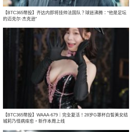
【BTC365幣投】齐达内即将挂帅法国队？球迷沸腾：“他是足坛
的迈克尔·杰克逊”
【BTC365幣投】WAAA-679｜完全复活！28岁G罩杯白皙美女结
城莉乃怪病痊愈，新作本周上线