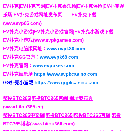
EV扑克|EV扑克官网|EV扑克娱乐场|EV扑克保险|EV扑克娱
乐场|EV扑克游戏网址发布页——EV扑克下载
(www.evp86.com)
EV扑克小游戏|EV扑克小游戏官网|EV扑克小游戏下载——
EV扑克小游戏(www.evpkgames.com)
EV扑克电脑版网址：
www.evpk88.com
EV扑克GG官方：
www.evpk68.com
EV扑克官网：
www.evpukes.com
EV扑克娱乐场
https://www.evpkcasino.com
GG扑克小游戏
https://www.ggpkcasino.com
幣投BTC365|幣投BTC365官網-網址發布頁
(www.bitou365.cc)
幣投BTC365中文網|幣投BTC365|幣投BTC365官網|幣投
BTC365博客(www.bitou366.com)