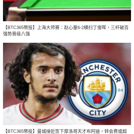
【BTC365幣投】上海大师赛：赵心童6-2横扫丁俊晖，三杆破百
强势晋级八强
【BTC365幣投】曼城接近签下摩洛哥天才布阿迪，转会费或超