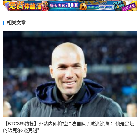
相关文章
【BTC365幣投】齐达内即将挂帅法国队？球迷沸腾：“他是足坛
的迈克尔·杰克逊”