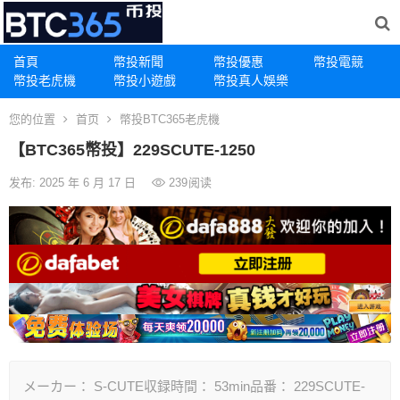
首頁
幣投新聞
幣投優惠
幣投電競
幣投老虎機
幣投小遊戲
幣投真人娛樂
您的位置
首页
幣投BTC365老虎機
【BTC365幣投】229SCUTE-1250
发布: 2025 年 6 月 17 日
239
阅读
メーカー： S-CUTE収録時間： 53min品番： 229SCUTE-