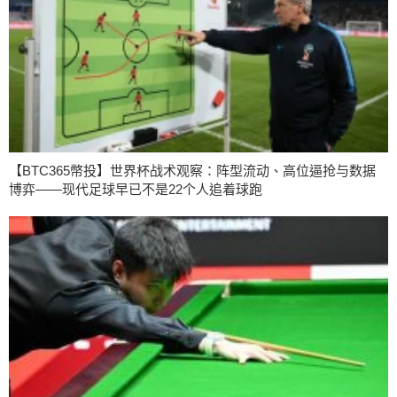
【BTC365幣投】世界杯战术观察：阵型流动、高位逼抢与数据
博弈——现代足球早已不是22个人追着球跑