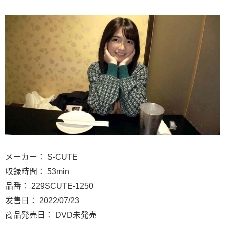
メーカー： S-CUTE
収録時間： 53min
品番： 229SCUTE-1250
发售日： 2022/07/23
商品発売日： DVD未発売