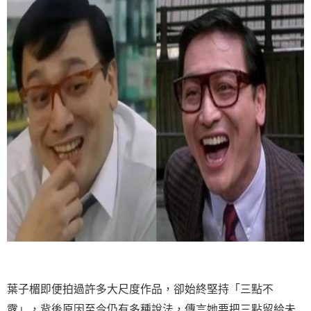
葉子楣即便拍過許多大尺度作品，卻始終堅持「三點不
露」，背後原因至今仍有多種說法，傳言她要把三點留給未