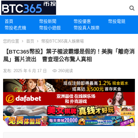
首頁
幣投新聞
幣投優惠
幣投電競
幣投老虎機
幣投小遊戲
幣投真人娛樂
您的位置
首页
幣投BTC365真人娛樂場
【BTC365幣投】葉子楣波霸爆是假的！美胸「離奇消
風」舊片流出 曹查理公布驚人真相
发布: 2025 年 6 月 17 日
260
阅读