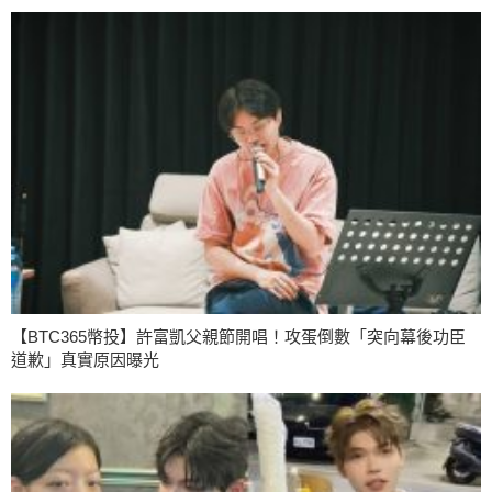
【BTC365幣投】許富凱父親節開唱！攻蛋倒數「突向幕後功臣
道歉」真實原因曝光