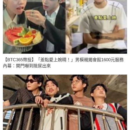
【BTC365幣投】「差點愛上婉晴！」男模親揭會館1600元服務
內幕：開門嚇到險尿出來