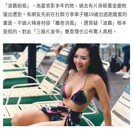
「波霸始祖」。為愛息影多年的她，過去有片商砸重金邀她
復出遭拒。有網友先前在社群分享葉子楣19歲出道跑龍套的
畫面，不過火辣身材卻「離奇消風」，遭質疑「波霸」根本
是假的。對此「三級片皇帝」曹查理也公布驚人真相。