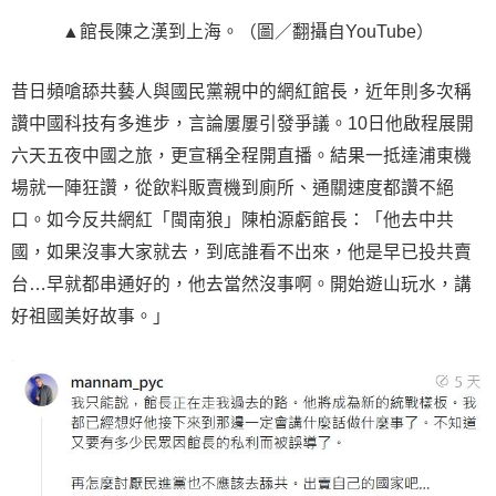
▲館長陳之漢到上海。（圖／翻攝自YouTube）
昔日頻嗆舔共藝人與國民黨親中的網紅館長，近年則多次稱
讚中國科技有多進步，言論屢屢引發爭議。10日他啟程展開
六天五夜中國之旅，更宣稱全程開直播。結果一抵達浦東機
場就一陣狂讚，從飲料販賣機到廁所、通關速度都讚不絕
口。如今反共網紅「閩南狼」陳柏源虧館長：「他去中共
國，如果沒事大家就去，到底誰看不出來，他是早已投共賣
台…早就都串通好的，他去當然沒事啊。開始遊山玩水，講
好祖國美好故事。」