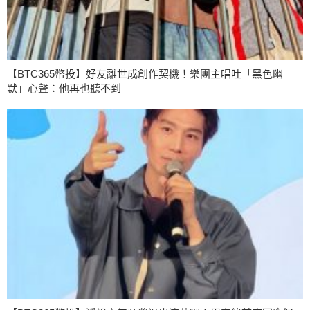
【BTC365幣投】好友離世成創作契機！樂團主唱吐「黑色幽
默」心聲：他再也聽不到