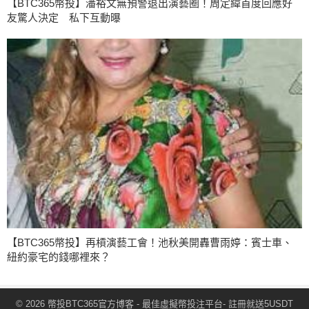
【BTC365幣投】潘裕文無預警退出演藝圈！周定緯首度回應好
友驚人決定 私下互動曝
【BTC365幣投】再槓演藝工會！池秋美開轟曹雨婷：賓士車、
紐約豪宅的錢哪裡來？
© 2026
幣投BTC365官方博客
- 最佳虛擬幣投注平台-
註冊就送5USDT