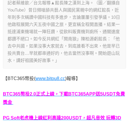
記者蔡維歆／台北報導▲館長陳之漢到上海。（圖／翻攝自
YouTube）昔日頻嗆舔共藝人與國民黨親中的網紅館長，近
年則多次稱讚中國科技有多進步，言論屢屢引發爭議。10日
他啟程展開六天五夜中國之旅，更宣稱全程開直播。結果一
抵達浦東機場就一陣狂讚，從飲料販賣機到廁所、通關速度
都讚不絕口。如今反共網紅「閩南狼」陳柏源虧館長：「他
去中共國，如果沒事大家就去，到底誰看不出來，他是早已
投共賣台…早就都串通好的，他去當然沒事啊。開始遊山玩
水，講好祖國美好故事。」
【BTC365幣投(
www.bitou8.cc
)報導】
BTC365幣投2.0正式上線，下載BTC365APP送5USDT免費
獎金
PG Soft老虎機上線紅利高達200USDT，超凡音效 玩轉3D