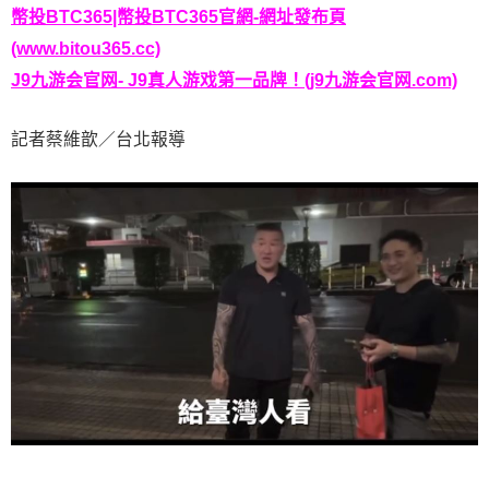
幣投BTC365|幣投BTC365官網-網址發布頁
(www.bitou365.cc)
J9九游会官网- J9真人游戏第一品牌！(j9九游会官网.com)
記者蔡維歆／台北報導