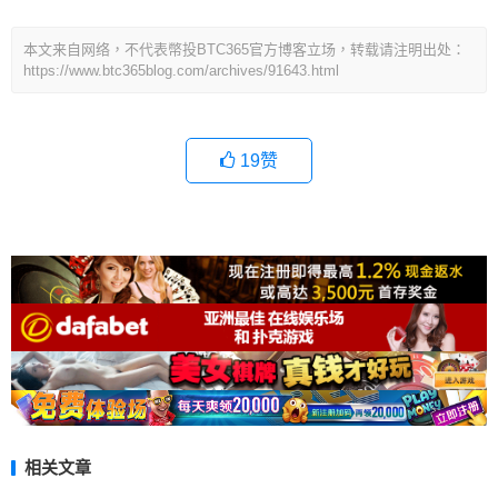
本文来自网络，不代表幣投BTC365官方博客立场，转载请注明出处：
https://www.btc365blog.com/archives/91643.html
19
赞
相关文章