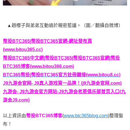
▲趙櫻子與弟弟互動過於親密惹議。（圖／翻攝自微博）
幣投BTC365|幣投BTC365官網-網址發布頁
(www.bitou365.cc)
幣投BTC365中文網|幣投BTC365|幣投BTC365官網|幣投
BTC365博客(www.bitou366.com)
BTC365幣投|幣投BTC365官方註冊鏈接(www.bitou8.cc)
J9九游会官网- J9真人游戏第一品牌！(j9九游会官网.com)
九游会- J9九游会官方网站-J9九游会老哥俱乐部首页入口(九
游会J9.com)
以上資訊由
幣投BTC365博客
(
www.btc365blog.com
)整理髮
布！