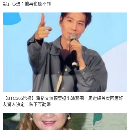
默」心聲：他再也聽不到
【BTC365幣投】潘裕文無預警退出演藝圈！周定緯首度回應好
友驚人決定 私下互動曝