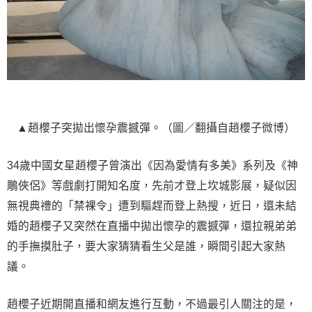
▲趙櫻子突拋出懷孕震撼彈。（圖／翻攝自趙櫻子微博）
34歲中國女星趙櫻子曾演出《因為愛情有多美》系列及《神
鵰俠侶》等戲劇打開知名度，先前才登上坎城影展，疑似因
無視典禮的「禁裸令」遭到驅趕而登上熱搜，近日，還未結
婚的趙櫻子又突然在直播中拋出懷孕的震撼彈，還拉親弟弟
的手撫摸肚子，要大家猜猜看生父是誰，瞬間引起大家熱
議。
趙櫻子近期開直播和網友進行互動，不過最引人關注的是，