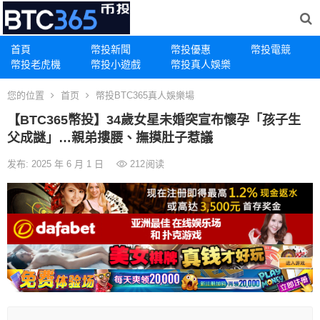
首頁
幣投新聞
幣投優惠
幣投電競
幣投老虎機
幣投小遊戲
幣投真人娛樂
您的位置
首页
幣投BTC365真人娛樂場
【BTC365幣投】34歲女星未婚突宣布懷孕「孩子生
父成謎」…親弟摟腰、撫摸肚子惹議
发布: 2025 年 6 月 1 日
212
阅读