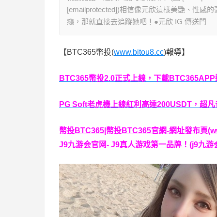
[emailprotected])相信像元欣這樣
癮，那就直接去追蹤她吧！●元欣 IG 傳送門
【BTC365幣投(
www.bitou8.cc
)報導】
BTC365幣投2.0正式上線，下載BTC365AP
PG Soft老虎機上線紅利高達200USDT，超凡
幣投BTC365|幣投BTC365官網-網址發布頁(www.
J9九游会官网- J9真人游戏第一品牌！(j9九游会