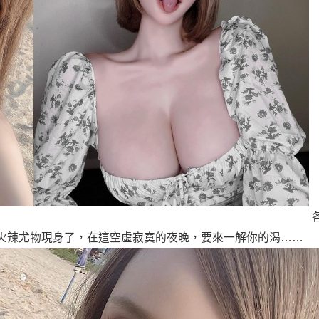
火辣尤物現身了，在這空虛寂寞的夜晚，要來一解你的渴……