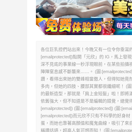
各位巨乳控們站出來！今晚又有一位令你垂涎的
[emailprotected])點開「元欣」的 
深不見底的事業線一秒浮現眼前，在某些拍攝
陣陣窒息感不斷襲來……。 (圖:[emailprote
讚，看得出來她的雙峰相當傲人，但得知她竟然
多肉，但她的四肢、腰部其實都很纖細呢！ (圖:[emailp
的最新造型，那就是「肩上金短髮」啦！即將滿
依舊強大，但不知道是不是編輯的錯覺，總覺得
[emailprotected]) (圖:[emailprotected]) (圖:[emai
[emailprotected])而元欣不只有不
蛋，而她也靠著高顏值和魔鬼曲線，吸引了來
稱讚話語，超高人氣可想而知！ (圖:[emailprotected]) (圖