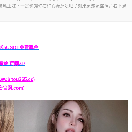
美艷、性感的豪乳正妹，一定也讓你看得心滿意足吧？如果還嫌這些照片看不過
P送5USDT免費獎金
音效 玩轉3D
bitou365.cc)
官网.com)