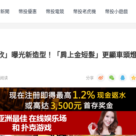
投新聞
幣投優惠
幣投電競
幣投老虎機
幣投小遊戲
元欣」曝光新造型！「肩上金短髮」更顯車頭
阅读