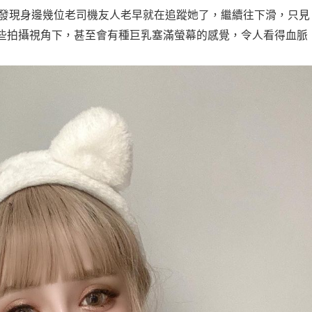
」的 IG，馬上發現身邊幾位老司機友人老早就在追蹤她了，繼續往下滑，只見
些拍攝視角下，甚至會有種巨乳塞滿螢幕的感覺，令人看得血脈