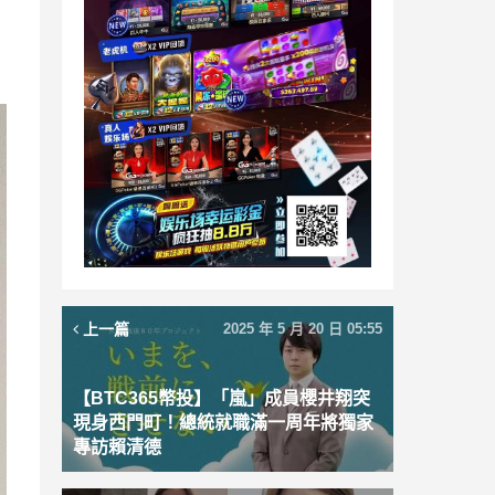
上一篇
2025 年 5 月 20 日 05:55
【BTC365幣投】「嵐」成員櫻井翔突
現身西門町！總統就職滿一周年將獨家
專訪賴清德