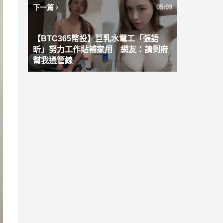
下一篇
05:09
【BTC365幣投】巨乳水電工「張語
昕」努力工作貼補家用 網友：請到府
幫我通管線