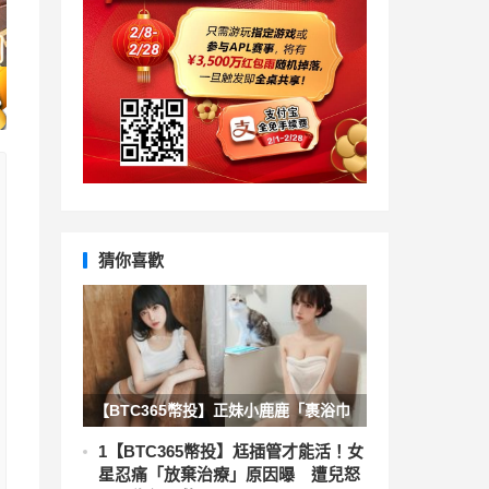
猜你喜歡
【BTC365幣投】正妹小鹿鹿「裹浴巾
泡澡」好誘惑，白皙曲線浸水後變更兇
1
【BTC365幣投】尪插管才能活！女
星忍痛「放棄治療」原因曝 遭兒怒
了！