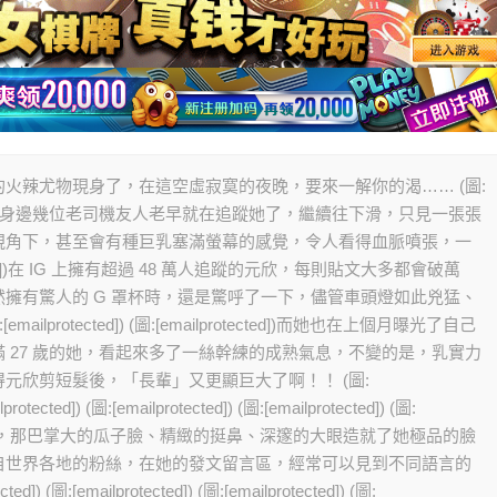
火辣尤物現身了，在這空虛寂寞的夜晚，要來一解你的渴…… (圖:
IG，馬上發現身邊幾位老司機友人老早就在追蹤她了，繼續往下滑，只見一張張
視角下，甚至會有種巨乳塞滿螢幕的感覺，令人看得血脈噴張，一
cted])在 IG 上擁有超過 48 萬人追蹤的元欣，每則貼文大多都會破萬
擁有驚人的 G 罩杯時，還是驚呼了一下，儘管車頭燈如此兇猛、
rotected]) (圖:[emailprotected])而她也在上個月曝光了自己
 27 歲的她，看起來多了一絲幹練的成熟氣息，不變的是，乳實力
元欣剪短髮後，「長輩」又更顯巨大了啊！！ (圖:
lprotected]) (圖:[emailprotected]) (圖:[emailprotected]) (圖:
科學的好身材，那巴掌大的瓜子臉、精緻的挺鼻、深邃的大眼造就了她極品的臉
自世界各地的粉絲，在她的發文留言區，經常可以見到不同語言的
:[emailprotected]) (圖:[emailprotected]) (圖: