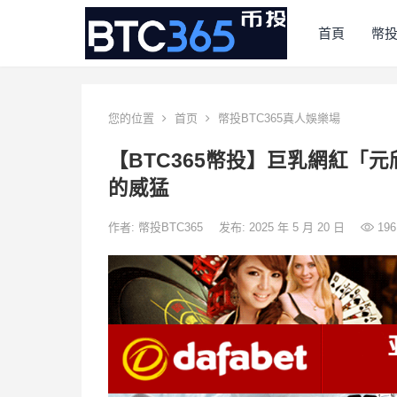
首頁
幣
您的位置
首页
幣投BTC365真人娛樂場
【BTC365幣投】巨乳網紅「
的威猛
作者:
幣投BTC365
发布: 2025 年 5 月 20 日
196