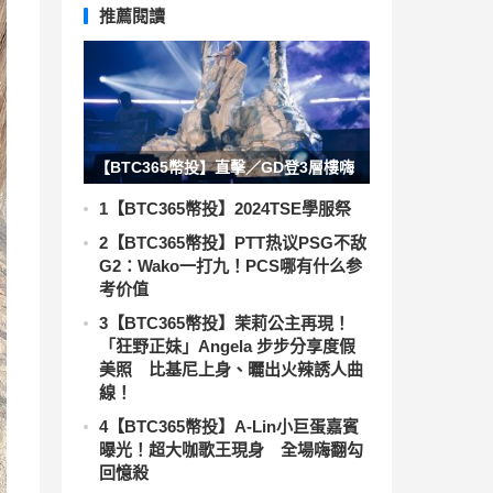
推薦閱讀
【BTC365幣投】直擊／GD登3層樓嗨
唱！狂飆「台式中文」這句話超台 萬
1
【BTC365幣投】2024TSE學服祭
人笑翻
2
【BTC365幣投】PTT热议PSG不敌
G2：Wako一打九！PCS哪有什么参
考价值
3
【BTC365幣投】茉莉公主再現！
「狂野正妹」Angela 步步分享度假
美照 比基尼上身、曬出火辣誘人曲
線！
4
【BTC365幣投】A-Lin小巨蛋嘉賓
曝光！超大咖歌王現身 全場嗨翻勾
回憶殺