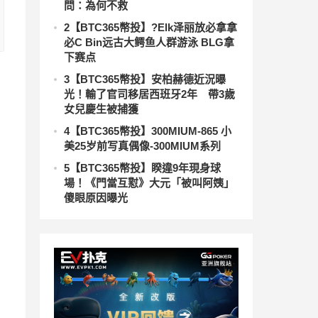
問：為何不救
2
【BTC365幣投】?Elk泽丽放必拿拿
必C Bin远古大鳄鱼人群游泳 BLG拿
下赛点
3
【BTC365幣投】安柏赫德近況曝
光！輸了官司移居西班牙2年 帶3歲
女兒慶生被捕獲
4
【BTC365幣投】300MIUM-865 小
美25岁前写真偶像-300MIUM系列
5
【BTC365幣投】睽違9年現身球
場！《門當互懟》大元「被叫阿姨」
傻眼原因曝光