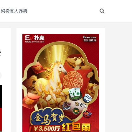
幣投真人娛樂
燈