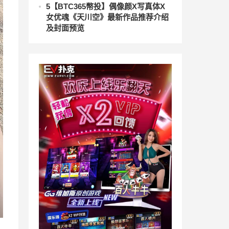
5
【BTC365幣投】偶像颜X写真体X
女优魂《天川空》最新作品推荐介绍
及封面预览