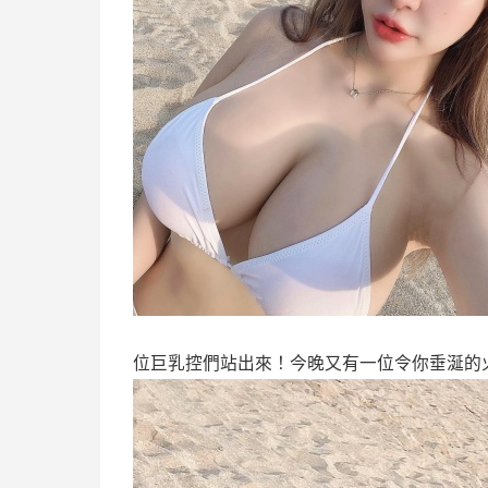
位巨乳控們站出來！今晚又有一位令你垂涎的