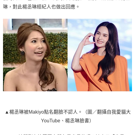
琳，對此楊丞琳經紀人也做出回應。
▲楊丞琳被Makiyo點名翻臉不認人。（圖／翻攝自我愛貓大
YouTube、楊丞琳臉書）