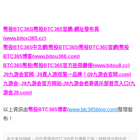
幣投BTC365|幣投BTC365官網-網址發布頁
(www.bitou365.cc)
幣投BTC365中文網|幣投BTC365|幣投BTC365官網|幣投
BTC365博客(www.bitou366.com)
BTC365幣投|幣投BTC365官方註冊鏈接(www.bitou8.cc)
J9九游会官网- J9真人游戏第一品牌！(j9九游会官网.com)
九游会- J9九游会官方网站-J9九游会老哥俱乐部首页入口(九
游会J9.com)
以上資訊由
幣投BTC365博客
(
www.btc365blog.com
)整理髮
布！
本文来自网络，不代表幣投BTC365官方博客立场，转载请注明出处：