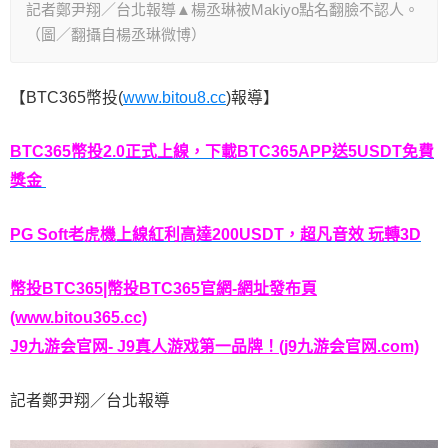
記者鄭尹翔／台北報導▲楊丞琳被Makiyo點名翻臉不認人。
（圖／翻攝自楊丞琳微博）
【BTC365幣投(
www.bitou8.cc
)報導】
BTC365幣投2.0正式上線，下載BTC365APP送5USDT免費
獎金
PG Soft老虎機上線紅利高達200USDT，超凡音效 玩轉3D
幣投BTC365|幣投BTC365官網-網址發布頁
(www.bitou365.cc)
J9九游会官网- J9真人游戏第一品牌！(j9九游会官网.com)
記者鄭尹翔／台北報導