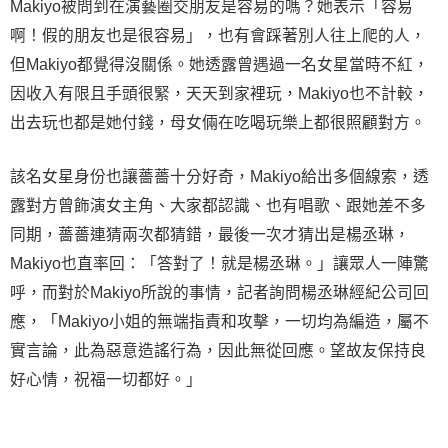
Makiyo被問到在演藝圈交朋友是容易的嗎？她表示「容易
啊！假的朋友也是很容易」，也有會踩著別人往上爬的人，
但Makiyo都覺得沒關係。她透露曾遇過一名女星當時不紅，
因收入有限且手頭很緊，天天到家裡玩，Makiyo也不計較，
出去玩也都是她付錢，母女倆在吃喝玩樂上都很照顧對方。
該名女星身份也讓薔薔十分好奇，Makiyo給出多個線索，透
露對方曾飾演女主角、大家都認識、也有唱歌、跟她差不多
同期，薔薔連猜兩次都猜錯，最後一次才猜出是楊丞琳，
Makiyo也直率回：「答對了！就是楊丞琳。」讓眾人一陣驚
呼，而對於Makiyo所說的事情，記者詢問楊丞琳經紀公司回
應，「Makiyo小姐的無端指責和攻擊，一切均為編造，屬不
實言論，此為惡意造謠行為，因此無從回應。望故友保持良
好心情，祝福一切都好。」