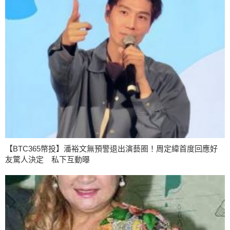
【BTC365幣投】潘裕文無預警退出演藝圈！周定緯首度回應好
友驚人決定 私下互動曝