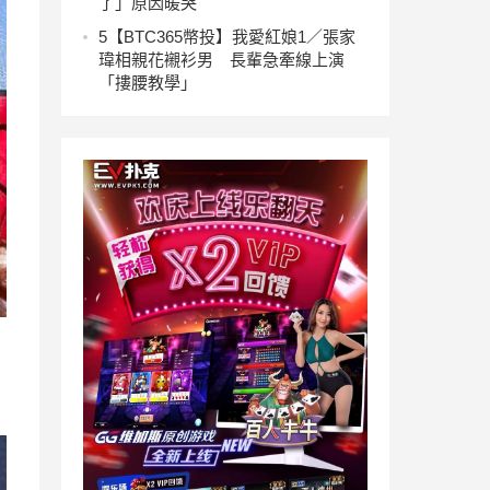
了」原因暖哭
5
【BTC365幣投】我愛紅娘1／張家
瑋相親花襯衫男 長輩急牽線上演
「摟腰教學」