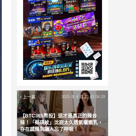
上一篇
2025 年 4 月 21 日 04:29
【BTC365幣投】這才是真正的辣台
妹！「蔡瑛紋」沈寂太久透氣曬嫩乳，
存在感辣到讓人忘了呼吸！