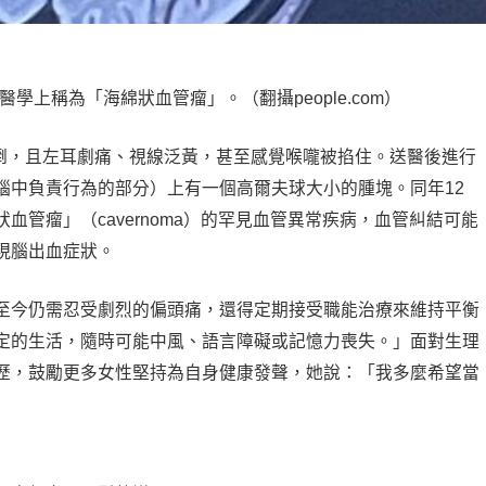
學上稱為「海綿狀血管瘤」。（翻攝people.com）
昏倒，且左耳劇痛、視線泛黃，甚至感覺喉嚨被掐住。送醫後進行
腦中負責行為的部分）上有一個高爾夫球大小的腫塊。同年12
管瘤」（cavernoma）的罕見血管異常疾病，血管糾結可能
現腦出血症狀。
至今仍需忍受劇烈的偏頭痛，還得定期接受職能治療來維持平衡
定的生活，隨時可能中風、語言障礙或記憶力喪失。」面對生理
歷，鼓勵更多女性堅持為自身健康發聲，她說：「我多麼希望當