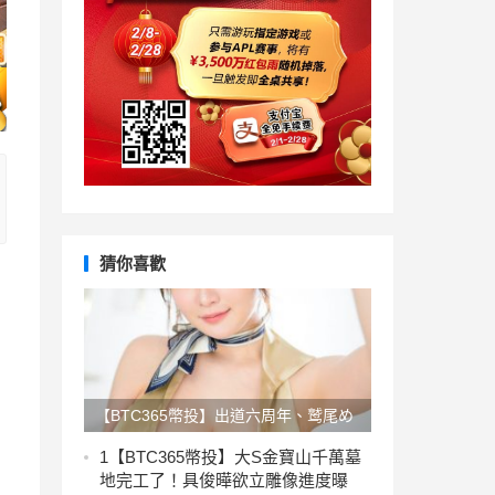
猜你喜歡
【BTC365幣投】出道六周年、鹫尾め
い(鹫尾芽衣)的声明有机⋯
1
【BTC365幣投】大S金寶山千萬墓
地完工了！具俊曄欲立雕像進度曝