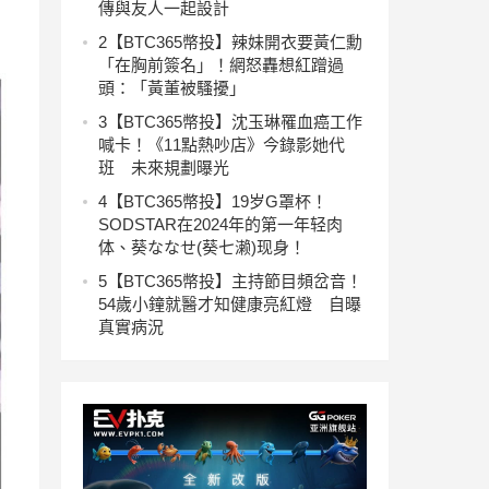
傳與友人一起設計
2
【BTC365幣投】辣妹開衣要黃仁勳
「在胸前簽名」！網怒轟想紅蹭過
頭：「黃董被騷擾」
3
【BTC365幣投】沈玉琳罹血癌工作
喊卡！《11點熱吵店》今錄影她代
班 未來規劃曝光
4
【BTC365幣投】19岁G罩杯！
SODSTAR在2024年的第一年轻肉
体、葵ななせ(葵七濑)现身！
5
【BTC365幣投】主持節目頻岔音！
54歲小鐘就醫才知健康亮紅燈 自曝
真實病況