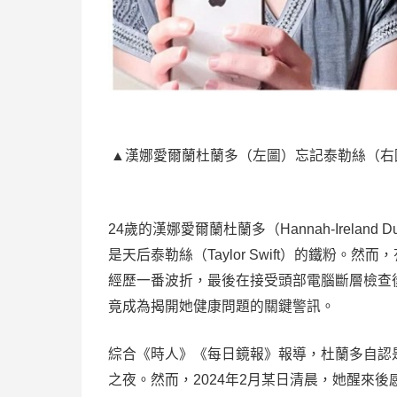
▲漢娜愛爾蘭杜蘭多（左圖）忘記泰勒絲（右圖）
24歲的漢娜愛爾蘭杜蘭多（Hannah-Irela
是天后泰勒絲（Taylor Swift）的鐵粉
經歷一番波折，最後在接受頭部電腦斷層檢查
竟成為揭開她健康問題的關鍵警訊。
綜合《時人》《每日鏡報》報導，杜蘭多自認
之夜。然而，2024年2月某日清晨，她醒來