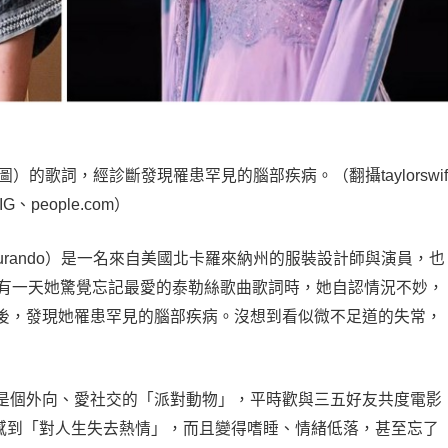
的歌詞，經診斷發現罹患罕見的腦部疾病。（翻攝taylorswif
IG、people.com）
nd Durando）是一名來自美國北卡羅來納州的服裝設計師與演員，也
。然而，有一天她驚覺忘記最愛的泰勒絲歌曲歌詞時，她自認情況不妙，
後，發現她罹患罕見的腦部疾病。沒想到看似微不足道的失常，
是個外向、愛社交的「派對動物」，平時歡與三五好友共度電影
後感到「對人生失去熱情」，而且變得嗜睡、情緒低落，甚至忘了