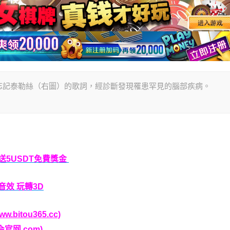
忘記泰勒絲（右圖）的歌詞，經診斷發現罹患罕見的腦部疾病。
P送5USDT免費獎金
音效 玩轉3D
bitou365.cc)
官网.com)