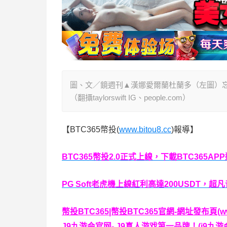
圖、文／鏡週刊▲漢娜愛爾蘭杜蘭多（左圖）
（翻攝taylorswift IG、people.com）
【BTC365幣投(
www.bitou8.cc
)報導】
BTC365幣投2.0正式上線，下載BTC365AP
PG Soft老虎機上線紅利高達200USDT，超凡
幣投BTC365|幣投BTC365官網-網址發布頁(www.
J9九游会官网- J9真人游戏第一品牌！(j9九游会