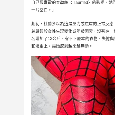
自己最喜歡的泰勒絲〈Haunted〉的歌詞
一片空白。」
起初，杜蘭多以為這是壓力或焦慮的正常反應
怠歸咎於女性生理變化或年齡因素，沒有進一步
名增加了13公斤，穿不下原本的衣物，失憶
和體重上，讓她感到越來越無助。