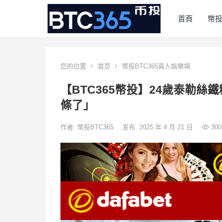
首頁
幣
您的位置
首页
幣投BTC365真人娛樂場
【BTC365幣投】24歲泰勒
條了」
作者:
幣投BTC365
发布: 2025 年 4 月 21 日
300