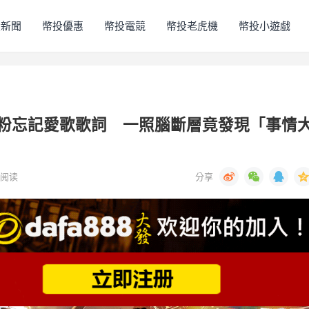
投新聞
幣投優惠
幣投電競
幣投老虎機
幣投小遊戲
絲鐵粉忘記愛歌歌詞 一照腦斷層竟發現「事情
阅读