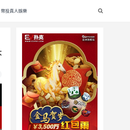
幣投真人娛樂
大