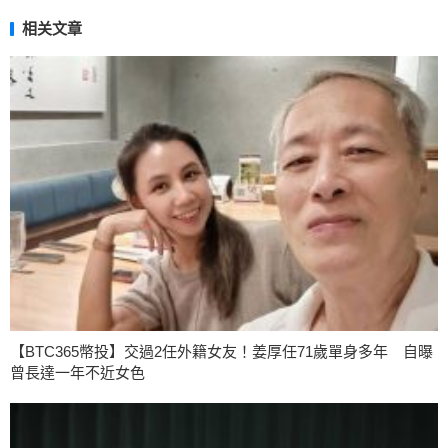
相关文章
【BTC365幣投】交過2任外籍女友！姜厚任71歲單身多年 自曝
曾長達一年不近女色