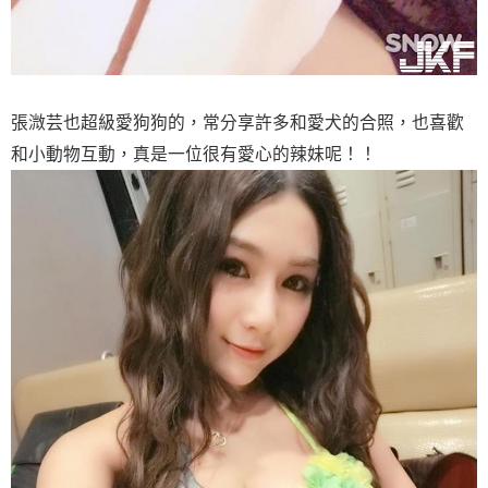
張溦芸也超級愛狗狗的，常分享許多和愛犬的合照，也喜歡
和小動物互動，真是一位很有愛心的辣妹呢！！