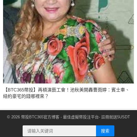
【BTC365幣投】再槓演藝工會！池秋美開轟曹雨婷：賓士車、
紐約豪宅的錢哪裡來？
© 2026
幣投BTC365官方博客
- 最佳虛擬幣投注平台-
註冊就送5USDT
搜索