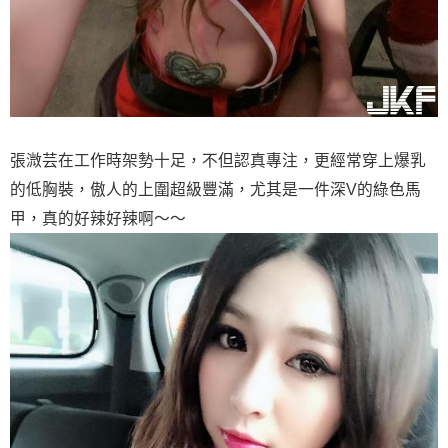
張溦芸在工作時架勢十足，不但認真專注，更經常穿上爆乳
的低胸裝，傲人的上圍超級豐滿，尤其是一件深V的綠色馬
甲，真的好辣好辣啊～～