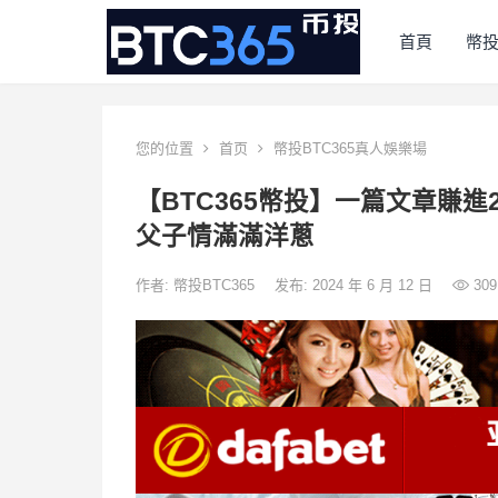
首頁
幣
您的位置
首页
幣投BTC365真人娛樂場
【BTC365幣投】一篇文章賺進
父子情滿滿洋蔥
作者:
幣投BTC365
发布: 2024 年 6 月 12 日
309