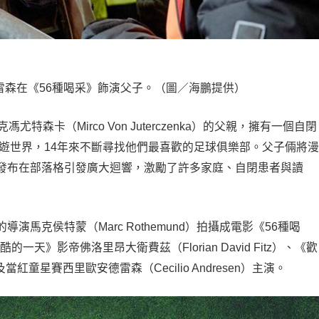
雷森在《56種喝采》飾演父子。（圖／海鵬提供）
森卡（Mirco Von Juterczenka）的父親，擁有一個自閉
同環遊世界，14年來不斷尋找他們最喜歡的足球俱樂部。父子倆將漫
發布在部落格引發廣大迴響，激勵了許多家庭、自閉患者與讀
馬克侯特蒙（Marc Rothemund）拍攝成電影《56種喝
天》影帝佛洛里昂大衛費茲（Florian David Fitz）、《歡
及當紅童星賽西里歐安德雷森（Cecilio Andresen）主演。