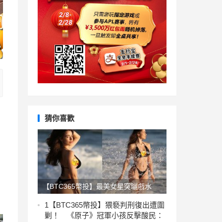
猜你喜歡
【BTC365幣投】最美女星突曬戲水
照！比基尼包不住辣曲線 全網暴動：
1
【BTC365幣投】猥褻判刑復出遭圍
剿！ 《原子》冠軍小孩反擊酸民：
鼻血直噴