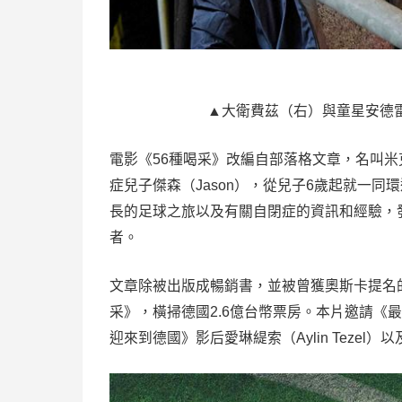
▲大衛費茲（右）與童星安德
電影《56種喝采》改編自部落格文章，名叫米克馮尤特
症兒子傑森（Jason），從兒子6歲起就一
長的足球之旅以及有關自閉症的資訊和經驗，
者。
文章除被出版成暢銷書，並被曾獲奧斯卡提名的導演
采》，橫掃德國2.6億台幣票房。本片邀請《最酷的一
迎來到德國》影后愛琳緹索（Aylin Tezel）以