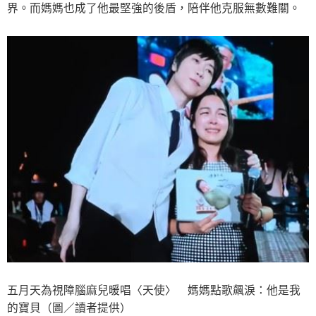
界。而媽媽也成了他最堅強的後盾，陪伴他克服無數難關。
五月天為視障腦麻兒暖唱〈天使〉 媽媽點歌飆淚：他是我
的寶貝（圖／讀者提供）