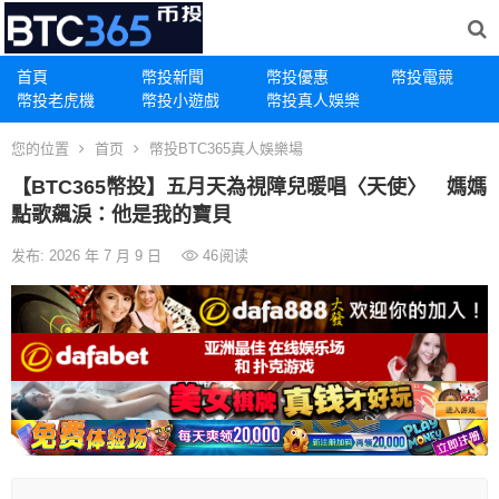
首頁
幣投新聞
幣投優惠
幣投電競
幣投老虎機
幣投小遊戲
幣投真人娛樂
您的位置
首页
幣投BTC365真人娛樂場
【BTC365幣投】五月天為視障兒暖唱〈天使〉 媽媽
點歌飆淚：他是我的寶貝
发布: 2026 年 7 月 9 日
46
阅读