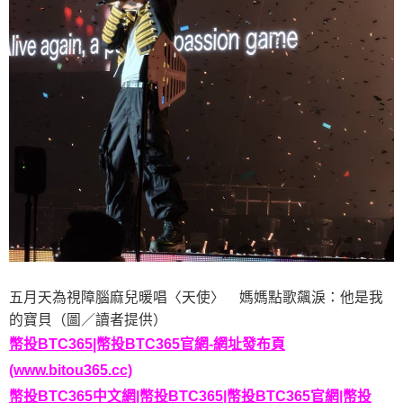
五月天為視障腦麻兒暖唱〈天使〉 媽媽點歌飆淚：他是我
的寶貝（圖／讀者提供）
幣投BTC365|幣投BTC365官網-網址發布頁
(www.bitou365.cc)
幣投BTC365中文網|幣投BTC365|幣投BTC365官網|幣投