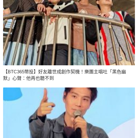
【BTC365幣投】好友離世成創作契機！樂團主唱吐「黑色幽
默」心聲：他再也聽不到