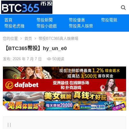
首頁
幣投新聞
幣投優惠
幣投電競
幣投老虎機
幣投小遊戲
幣投真人娛樂
您的位置
首页
幣投BTC365真人娛樂場
【BTC365幣投】hy_un_e0
发布: 2026 年 7 月 7 日
50
阅读
| |