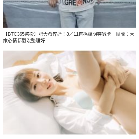
【BTC365幣投】肥大叔猝逝！8／11直播說明突喊卡 團隊：大
家心情都還沒整理好