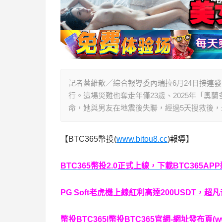
記者蔡維歆／綜合報導委內瑞拉6月24日接連發
行。這場災難也奪走年僅23歲、2025年「奧蘭多小
命，她與男友在地震後失聯，經過5天搜救後
【BTC365幣投(
www.bitou8.cc
)報導】
BTC365幣投2.0正式上線，下載BTC365AP
PG Soft老虎機上線紅利高達200USDT，超凡
幣投BTC365|幣投BTC365官網-網址發布頁(www.