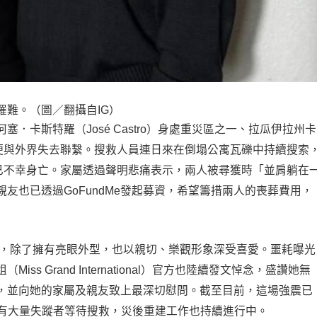
難。（圖／翻攝自IG）
．卡斯特羅（José Castro）身處重災區之一、拉瓜伊拉州卡
，隨後便與外界失去聯繫。搜救人員連日來在倒塌公寓瓦礫中持續搜索
人已不幸身亡。家屬透過聲明悲痛表示，兩人被尋獲時「並肩躺在
友也已透過GoFundMe發起募資，希望籌措兩人的喪葬費用，
軍，除了擁有亮眼外型，也以親切、樂觀形象深受喜愛。噩耗曝光
s Grand International）官方也陸續發文悼念，盛讚她無
，並向她的家屬及親友致上最深切慰問。截至目前，這場強震已
，仍有大量失蹤者等待搜救，災後重建工作也持續進行中。