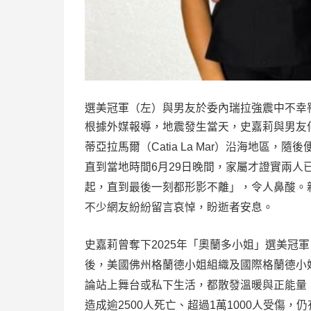
選美冠軍（左）與男友於委內瑞拉強震中不幸罹
根據外媒報導，地震發生當天，史嘉莉與男友何塞
蒂亞拉馬爾（Catia La Mar）沿海地區
直到當地時間6月29日晚間，家屬才證實兩
起，直到最後一刻都形影不離」，令人鼻酸。親
不少網友紛紛留言哀悼，盼逝者安息。
史嘉莉曾奪下2025年「奧蘭多小姐」選美冠
後，美國佛州格蘭德小姐組織及國際格蘭德小姐（Mis
論站上舞台或私下生活，都散發溫暖與正能量
造成逾2500人死亡、超過1萬1000人受傷