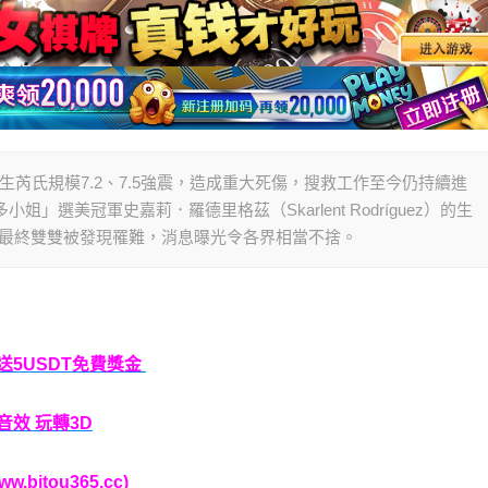
生芮氏規模7.2、7.5強震，造成重大死傷，搜救工作至今仍持續進
姐」選美冠軍史嘉莉．羅德里格茲（Skarlent Rodríguez）的生
，最終雙雙被發現罹難，消息曝光令各界相當不捨。
P送5USDT免費獎金
音效 玩轉3D
bitou365.cc)