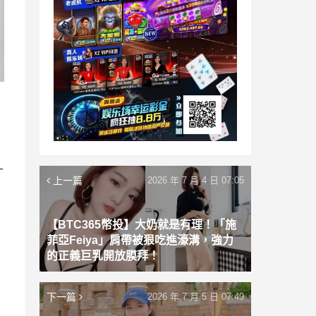
，
一
上一篇
2026 年 7 月 4 日 07:05
【BTC365幣投】大奶就是有理！「施
菲亞Feiya」肩帶被狠吃進濠溝，強力
的正義巨乳開放膜拜！
下一篇
2026 年 7 月 5 日 07:49