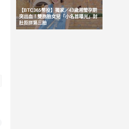
【BTC365幣投】獨家／43歲湘瑩孕期
突出血！雙胞胎女兒「小名首曝光」封
肚拒拼第三胎