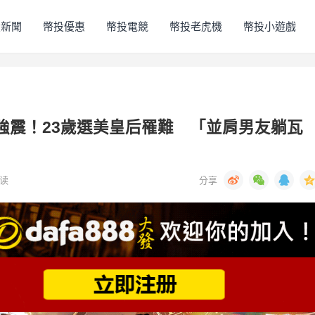
投新聞
幣投優惠
幣投電競
幣投老虎機
幣投小遊戲
拉強震！23歲選美皇后罹難 「並肩男友躺瓦
读