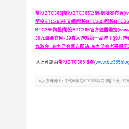
幣投BTC365|幣投BTC365官網-網址發布頁(www.
幣投BTC365中文網|幣投BTC365|幣投BTC365官
BTC365幣投|幣投BTC365官方註冊鏈接(www.bi
J9九游会官网- J9真人游戏第一品牌！(j9九游会
九游会- J9九游会官方网站-J9九游会老哥俱乐部
以上資訊由
幣投BTC365博客
(
www.btc365blo
本文来自网络，不代表幣投BTC365官方博客立场，转载请注明出处：htt