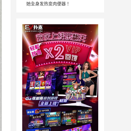
她全身发热变肉便器！