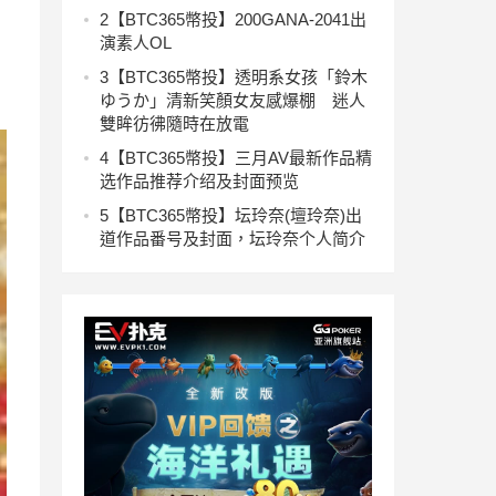
2
【BTC365幣投】200GANA-2041出
演素人OL
3
【BTC365幣投】透明系女孩「鈴木
ゆうか」清新笑顏女友感爆棚 迷人
雙眸彷彿隨時在放電
4
【BTC365幣投】三月AV最新作品精
选作品推荐介绍及封面预览
5
【BTC365幣投】坛玲奈(壇玲奈)出
道作品番号及封面，坛玲奈个人简介