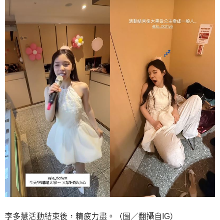
李多慧活動結束後，精疲力盡。（圖／翻攝自IG）