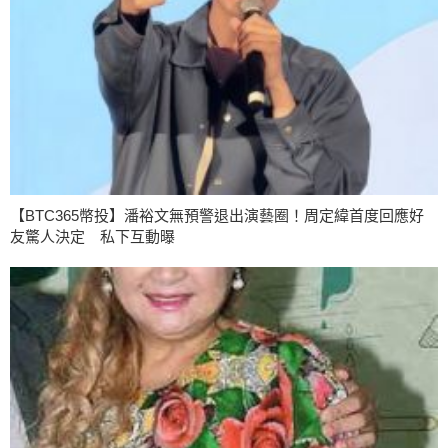
【BTC365幣投】潘裕文無預警退出演藝圈！周定緯首度回應好
友驚人決定 私下互動曝