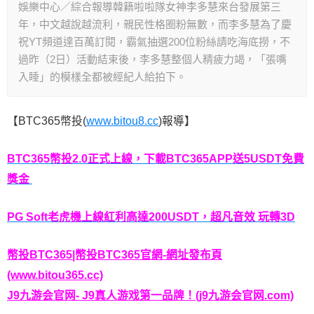
娛樂中心／綜合報導韓籍啦啦隊女神李多慧來台發展第三
年，中文越說越流利，親民性格圈粉無數，而李多慧為了慶
祝YT頻道達百萬訂閱，霸氣抽選200位粉絲請吃海底撈，不
過昨（2日）活動結束後，李多慧整個人精疲力竭，「張嘴
入睡」的模樣全都被經紀人給拍下。
【BTC365幣投(
www.bitou8.cc
)報導】
BTC365幣投2.0正式上線，下載BTC365APP送5USDT免費
獎金
PG Soft老虎機上線紅利高達200USDT，超凡音效 玩轉3D
幣投BTC365|幣投BTC365官網-網址發布頁
(www.bitou365.cc)
J9九游会官网- J9真人游戏第一品牌！(j9九游会官网.com)