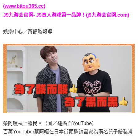
(www.bitou365.cc)
J9九游会官网- J9真人游戏第一品牌！(j9九游会官网.com)
娛樂中心／黃韻璇報導
蔡阿嘎槓上酸民。（圖／翻攝自YouTube）
百萬YouTuber蔡阿嘎在日本街頭邀請畫家為兩名兒子繪製肖