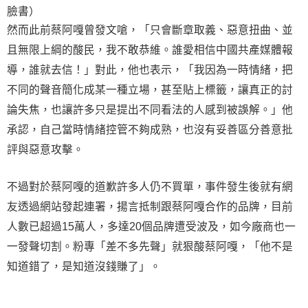
臉書）
然而此前蔡阿嘎曾發文嗆，「只會斷章取義、惡意扭曲、並
且無限上綱的酸民，我不敢恭維。誰愛相信中國共產媒體報
導，誰就去信！」對此，他也表示，「我因為一時情緒，把
不同的聲音簡化成某一種立場，甚至貼上標籤，讓真正的討
論失焦，也讓許多只是提出不同看法的人感到被誤解。」他
承認，自己當時情緒控管不夠成熟，也沒有妥善區分善意批
評與惡意攻擊。
不過對於蔡阿嘎的道歉許多人仍不買單，事件發生後就有網
友透過網站發起連署，揚言抵制跟蔡阿嘎合作的品牌，目前
人數已超過15萬人，多達20個品牌遭受波及，如今廠商也一
一發聲切割。粉專「差不多先聲」就狠酸蔡阿嘎，「他不是
知道錯了，是知道沒錢賺了」。