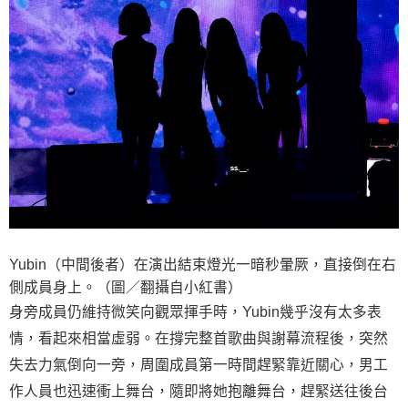
Yubin（中間後者）在演出結束燈光一暗秒暈厥，直接倒在右
側成員身上。（圖／翻攝自小紅書）
身旁成員仍維持微笑向觀眾揮手時，Yubin幾乎沒有太多表
情，看起來相當虛弱。在撐完整首歌曲與謝幕流程後，突然
失去力氣倒向一旁，周圍成員第一時間趕緊靠近關心，男工
作人員也迅速衝上舞台，隨即將她抱離舞台，趕緊送往後台