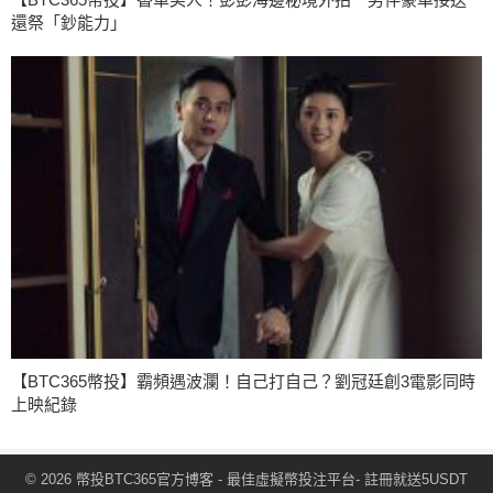
還祭「鈔能力」
【BTC365幣投】霸頻遇波瀾！自己打自己？劉冠廷創3電影同時
上映紀錄
© 2026
幣投BTC365官方博客
- 最佳虛擬幣投注平台-
註冊就送5USDT