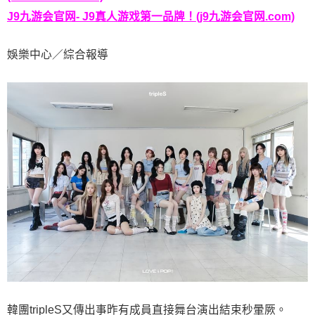
J9九游会官网- J9真人游戏第一品牌！(j9九游会官网.com)
娛樂中心／綜合報導
韓團tripleS又傳出事昨有成員直接舞台演出結束秒暈厥。