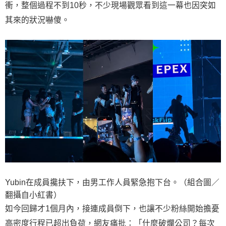
衝，整個過程不到10秒，不少現場觀眾看到這一幕也因突如
其來的狀況嚇傻。
Yubin在成員攙扶下，由男工作人員緊急抱下台。（組合圖／
翻攝自小紅書）
如今回歸才1個月內，接連成員倒下，也讓不少粉絲開始擔憂
高密度行程已超出負荷，網友痛批：「什麼破爛公司？每次