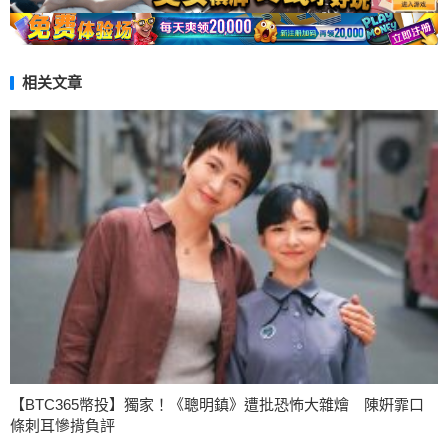
相关文章
【BTC365幣投】獨家！《聰明鎮》遭批恐怖大雜燴 陳姸霏口
條刺耳慘揹負評