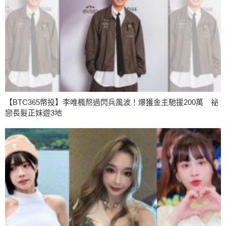
【BTC365幣投】李唯楓熬過閃兵風波！爆獲金主馳援200萬 祕
戀長髮正妹遊3地