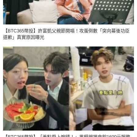
【BTC365幣投】許富凱父親節開唱！攻蛋倒數「突向幕後功臣
道歉」真實原因曝光
【BTC365幣投】「差點愛上婉晴！」男模親揭會館1600元服務