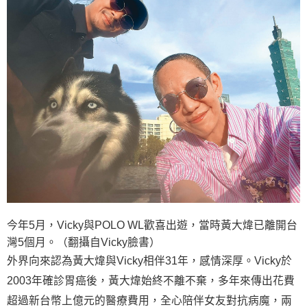
今年5月，Vicky與POLO WL歡喜出遊，當時黃大煒已離開台
灣5個月。（翻攝自Vicky臉書）
外界向來認為黃大煒與Vicky相伴31年，感情深厚。Vicky於
2003年確診胃癌後，黃大煒始終不離不棄，多年來傳出花費
超過新台幣上億元的醫療費用，全心陪伴女友對抗病魔，兩