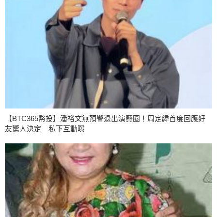
【BTC365幣投】潘裕文無預警退出演藝圈！周定緯首度回應好
友驚人決定 私下互動曝