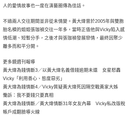
人的愛情故事也一度在演藝圈傳為佳話。
不過兩人交往期間並非從未情變。黃大煒曾於2005年與雙胞
胎名模的姐姐張珈禎交往一年多，當時正值他與Vicky陷入感
情低潮、短暫分手，之後才與張珈禎發展戀情，最終因聚少
離多而和平分開。
更多鏡週刊報導
黃大煒為錢情斷3／以黃大煒名義借錢逾期未還 女星怒轟
Vicky「利用善心、態度惡劣」
黃大煒為錢情斷4／Vicky質疑黃大煒死因隔空戰黃家大姊
慟訴：我不要錢只要真相
黃大煒為錢情斷／黃大煒情斷31年女友內幕 Vicky私改版稅
帳戶成翻臉導火線