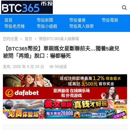
首頁
幣投新聞
幣投優惠
幣投電競
幣投老虎機
幣投小遊戲
幣投真人娛樂
您的位置
首页
幣投BTC365真人娛樂場
【BTC365幣投】單親媽女星斷聯前夫…獨養5歲兒
被問「再婚」脫口：嚇都嚇死
发布: 2026 年 6 月 24 日
56
阅读