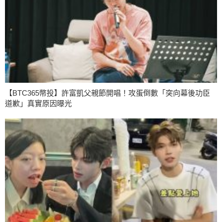
【BTC365幣投】許富凱父親節開唱！攻蛋倒數「突向幕後功臣
道歉」真實原因曝光