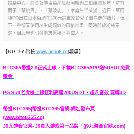
娛樂中心／綜合報導百萬網紅蔡阿嘎與二伯結婚多年，育有
兩子「蔡桃貴」、「蔡波能」，家庭生活美滿，近日，蔡阿
嘎PO出在日本街頭花200元請畫家替兒子畫肖像的照片，但
下一秒卻又使用AI生成類似的風格圖畫，同時開放粉絲票
選，但此舉也引發網友質疑不尊重人。
【BTC365幣投(
www.bitou8.cc
)報導】
BTC365幣投2.0正式上線，下載BTC365APP送5USDT免費
獎金
PG Soft老虎機上線紅利高達200USDT，超凡音效 玩轉3D
幣投BTC365|幣投BTC365官網-網址發布頁
(www.bitou365.cc)
J9九游会官网- J9真人游戏第一品牌！(j9九游会官网.com)