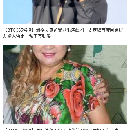
【BTC365幣投】潘裕文無預警退出演藝圈！周定緯首度回應好
友驚人決定 私下互動曝