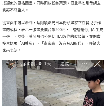
成類似的風格圖畫，同時開放粉絲票選，但此舉也引發網友
質疑不尊重人。
從畫面中可以看到，蔡阿嘎曝光日本街頭畫家正在替兒子作
畫的模樣，表示一張畫要價台幣200元，「爸爸幫你用AI生成
一張」，隨後，蔡阿嘎也公開使用AI製作的似顏繪，並開啟
投票選項「AI獲勝」、「畫家贏！沒有被AI取代」，呼籲大
家來表決。