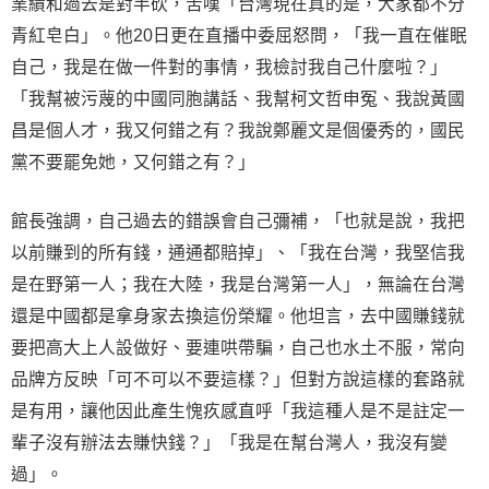
業績和過去是對半砍，苦嘆「台灣現在真的是，大家都不分
青紅皂白」。他20日更在直播中委屈怒問，「我一直在催眠
自己，我是在做一件對的事情，我檢討我自己什麼啦？」
「我幫被污蔑的中國同胞講話、我幫柯文哲申冤、我說黃國
昌是個人才，我又何錯之有？我說鄭麗文是個優秀的，國民
黨不要罷免她，又何錯之有？」
館長強調，自己過去的錯誤會自己彌補，「也就是說，我把
以前賺到的所有錢，通通都賠掉」、「我在台灣，我堅信我
是在野第一人；我在大陸，我是台灣第一人」，無論在台灣
還是中國都是拿身家去換這份榮耀。他坦言，去中國賺錢就
要把高大上人設做好、要連哄帶騙，自己也水土不服，常向
品牌方反映「可不可以不要這樣？」但對方說這樣的套路就
是有用，讓他因此產生愧疚感直呼「我這種人是不是註定一
輩子沒有辦法去賺快錢？」「我是在幫台灣人，我沒有變
過」。