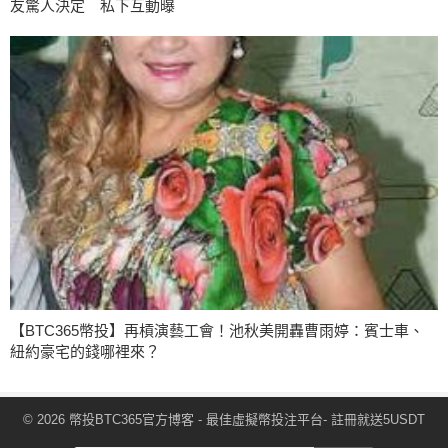
友驚人決定 私下互動曝
【BTC365幣投】再槓演藝工會！池秋美開轟曹雨婷：賓士車、
紐約豪宅的錢哪裡來？
© 2026
幣投BTC365官方博客
- 最佳虛擬幣投注平台-
註冊就送5USDT