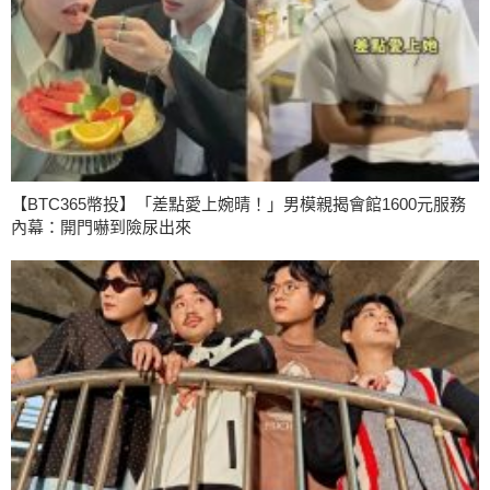
【BTC365幣投】「差點愛上婉晴！」男模親揭會館1600元服務
內幕：開門嚇到險尿出來