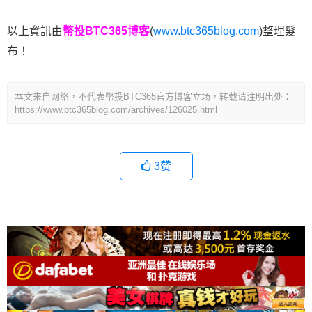
以上資訊由
幣投BTC365博客
(
www.btc365blog.com
)整理髮
布！
本文来自网络，不代表幣投BTC365官方博客立场，转载请注明出处：
https://www.btc365blog.com/archives/126025.html
3
赞