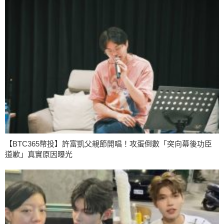
【BTC365幣投】許富凱父親節開唱！攻蛋倒數「突向幕後功臣
道歉」真實原因曝光