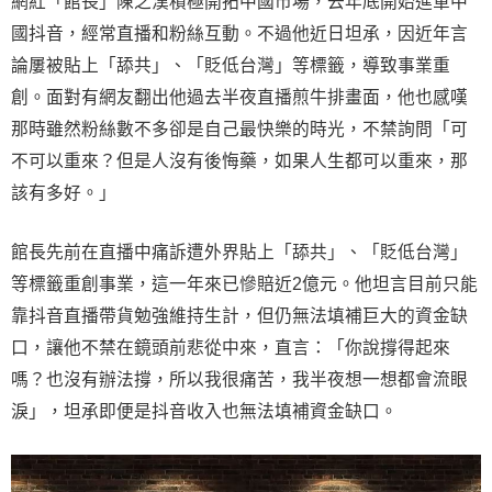
網紅「館長」陳之漢積極開拓中國市場，去年底開始進軍中
國抖音，經常直播和粉絲互動。不過他近日坦承，因近年言
論屢被貼上「舔共」、「貶低台灣」等標籤，導致事業重
創。面對有網友翻出他過去半夜直播煎牛排畫面，他也感嘆
那時雖然粉絲數不多卻是自己最快樂的時光，不禁詢問「可
不可以重來？但是人沒有後悔藥，如果人生都可以重來，那
該有多好。」
館長先前在直播中痛訴遭外界貼上「舔共」、「貶低台灣」
等標籤重創事業，這一年來已慘賠近2億元。他坦言目前只能
靠抖音直播帶貨勉強維持生計，但仍無法填補巨大的資金缺
口，讓他不禁在鏡頭前悲從中來，直言：「你說撐得起來
嗎？也沒有辦法撐，所以我很痛苦，我半夜想一想都會流眼
淚」，坦承即便是抖音收入也無法填補資金缺口。