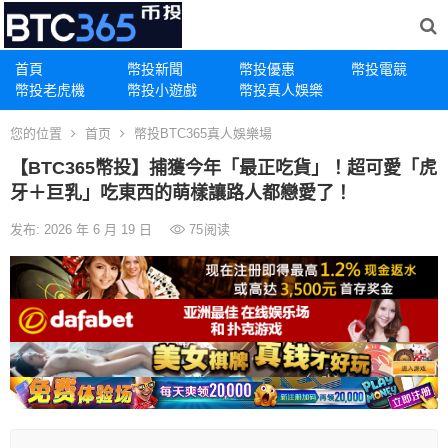
首頁
幣投新聞
幣投優惠
幣投電競
幣投老虎機
幣投小遊戲
幣投真人娛樂
您的位置
首页
幣投BTC365真人娛樂場
【BTC365幣投】捕獲今年「最正吃貨」！超可愛「虎
牙＋巨乳」吃東西的萌樣讓路人都戀愛了！
发布: 2026 年 6 月 19 日
75
阅读