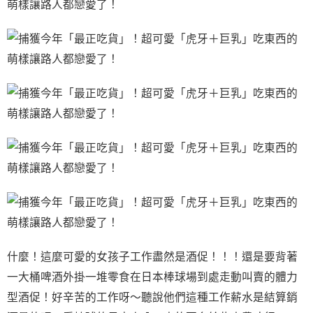
什麼！這麼可愛的女孩子工作盡然是酒促！！！還是要背著
一大桶啤酒外掛一堆零食在日本棒球場到處走動叫賣的體力
型酒促！好辛苦的工作呀～聽說他們這種工作薪水是結算銷