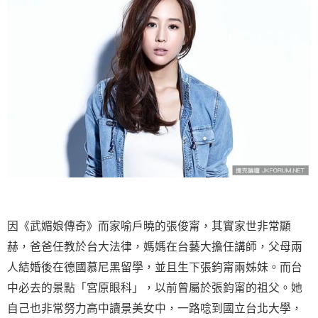
因《武媚娘傳奇》而家喻戶曉的張俊甯，其實家世非常顯
赫，爸爸任教於台大法律，媽媽在台藝大擔任講師，父母兩
人結婚後在德國慕尼黑留學，並且生下張鈞甯兩姊妹。而台
中必去的景點「宮原眼科」，以前曾屬於張鈞甯的祖父。她
自己也非常努力高中讀景美女中，一路唸到國立台北大學，