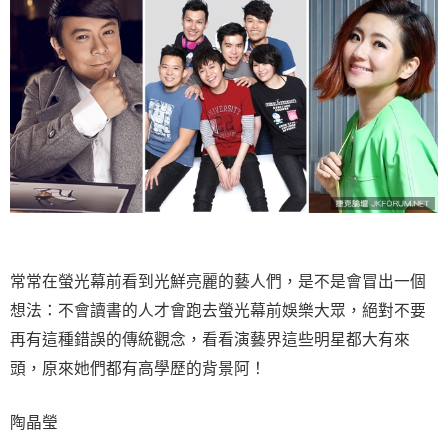
常常在螢光幕前看到光鮮亮麗的藝人們，是不是會冒出一個
想法：不會讀書的人才會跑去螢光幕前娛樂大眾，絕對不要
再有這種錯誤的傳統觀念，看看演藝界這些明星都大有來
頭，原來她們都有高學歷的背景阿！
陶晶瑩