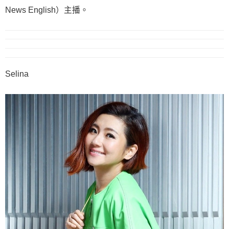
News English）主播。
Selina