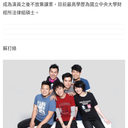
成為演員之後不放棄課業，目前最高學歷為國立中央大學財
經所法律組碩士。
蘇打綠