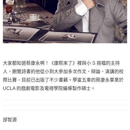
大家都知道蔡康永啊！《康熙來了》裡與小 S 搭檔的主持
人，飽覽詩書的他從小到大參加多次作文、辯論、演講的校
際比賽，目前已出版了不少書籍。學富五車的蔡康永畢業於
UCLA 的戲劇電影及電視學院編導製作碩士。
邰智源