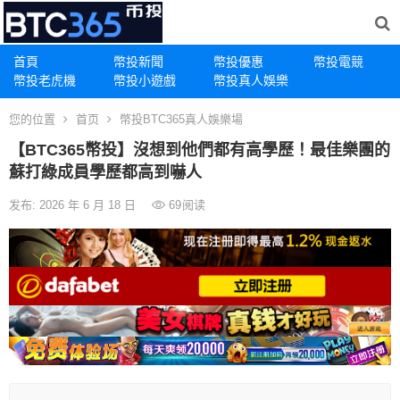
首頁
幣投新聞
幣投優惠
幣投電競
幣投老虎機
幣投小遊戲
幣投真人娛樂
您的位置
首页
幣投BTC365真人娛樂場
【BTC365幣投】沒想到他們都有高學歷！最佳樂團的
蘇打綠成員學歷都高到嚇人
发布: 2026 年 6 月 18 日
69
阅读