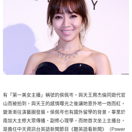
有「第一美女主播」稱號的侯佩岑，與天王周杰倫同遊代官
山而被拍到，與天王的感情曝光之後讓她意外地一炮而紅，
變漸漸往演藝圈發展。侯佩岑也有國外留學的背景，畢業於
南加大主修大眾傳播、副修心理學，而她首次坐上主播台，
是擔任中天資訊台英語新聞節目《聽英語看新聞》（Power