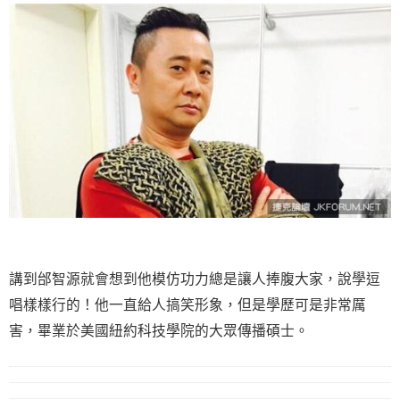
講到邰智源就會想到他模仿功力總是讓人捧腹大家，說學逗
唱樣樣行的！他一直給人搞笑形象，但是學歷可是非常厲
害，畢業於美國紐約科技學院的大眾傳播碩士。