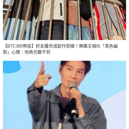
【BTC365幣投】好友離世成創作契機！樂團主唱吐「黑色幽
默」心聲：他再也聽不到