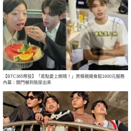
【BTC365幣投】「差點愛上婉晴！」男模親揭會館1600元服務
內幕：開門嚇到險尿出來