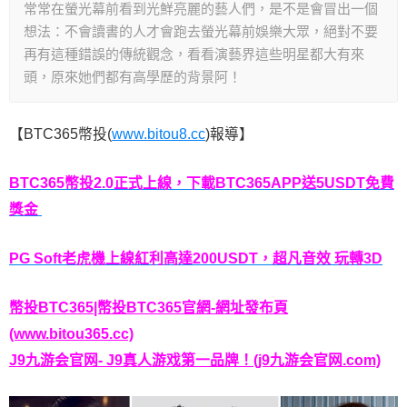
常常在螢光幕前看到光鮮亮麗的藝人們，是不是會冒出一個
想法：不會讀書的人才會跑去螢光幕前娛樂大眾，絕對不要
再有這種錯誤的傳統觀念，看看演藝界這些明星都大有來
頭，原來她們都有高學歷的背景阿！
【BTC365幣投(
www.bitou8.cc
)報導】
BTC365幣投2.0正式上線，下載BTC365APP送5USDT免費
獎金
PG Soft老虎機上線紅利高達200USDT，超凡音效 玩轉3D
幣投BTC365|幣投BTC365官網-網址發布頁
(www.bitou365.cc)
J9九游会官网- J9真人游戏第一品牌！(j9九游会官网.com)