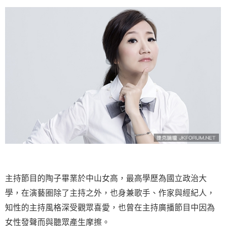
主持節目的陶子畢業於中山女高，最高學歷為國立政治大
學，在演藝圈除了主持之外，也身兼歌手、作家與經紀人，
知性的主持風格深受觀眾喜愛，也曾在主持廣播節目中因為
女性發聲而與聽眾產生摩擦。