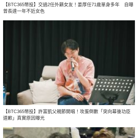
【BTC365幣投】交過2任外籍女友！姜厚任71歲單身多年 自曝
曾長達一年不近女色
【BTC365幣投】許富凱父親節開唱！攻蛋倒數「突向幕後功臣
道歉」真實原因曝光