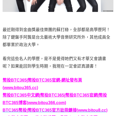
最近剛得到金曲獎最佳樂團的蘇打綠，全部都是高學歷阿！
除了鍵盤手阿龔是台北藝術大學音樂研究所外，其他成員全
都畢業於政治大學。
看完這些名人的學歷，是不是覺得她們又有才華又會讀書
呢？如果能回到學生時期，我現在一定會認真讀書！
幣投BTC365|幣投BTC365官網-網址發布頁
(www.bitou365.cc)
幣投BTC365中文網|幣投BTC365|幣投BTC365官網|幣投
BTC365博客(www.bitou366.com)
BTC365幣投|幣投BTC365官方註冊鏈接(www.bitou8.cc)