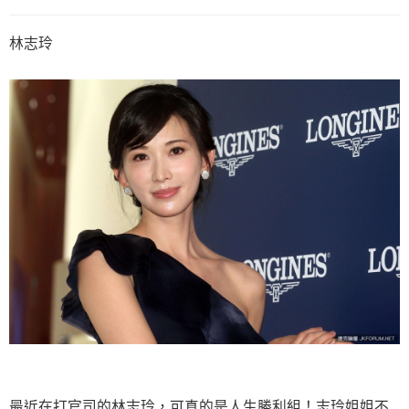
林志玲
最近在打官司的林志玲，可真的是人生勝利組！志玲姐姐不