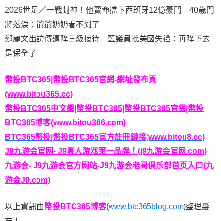
2026世足／一戰封神！他賣命擋下西班牙12億豪門 40歲門
將落淚：爺爺奶奶看不到了
鄭麗文出訪傳遭降三級接待 藍議員批美國失禮：再降下去
是保全了
幣投BTC365|幣投BTC365官網-網址發布頁
(www.bitou365.cc)
幣投BTC365中文網|幣投BTC365|幣投BTC365官網|幣投
BTC365博客(www.bitou366.com)
BTC365幣投|幣投BTC365官方註冊鏈接(www.bitou8.cc)
J9九游会官网- J9真人游戏第一品牌！(j9九游会官网.com)
九游会- J9九游会官方网站-J9九游会老哥俱乐部首页入口(九
游会J9.com)
以上資訊由
幣投BTC365博客
(
www.btc365blog.com
)整理髮
布！