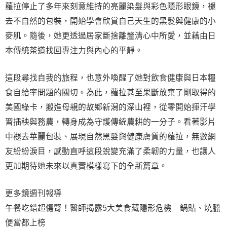
蘿拉停止了多年來刻意維持的亮麗染髮與彩色隱形眼鏡，褪
去不自然的包裝，開始學會欣賞自己天生的黑髮與健康的小
麥肌。隨後，她更透過居家斷捨離釐清心中所愛，並藉由日
本傳統茶道找回專注力與內心的平靜。
這段尋找自我的旅程，也意外喚醒了她對飲食健康與日本糧
食自給率問題的關切。為此，蘿拉甚至果斷放棄了剛取得的
美國綠卡，搬進母親的故鄉新潟的深山裡，從零開始揮汗學
習插秧與務農，轉身成為守護傳統農耕的一分子。看著影片
中褪去華麗包裝、展現自然黑髮與健康膚質的蘿拉，無數網
友紛紛淚目，感動直呼這段蛻變充滿了柔韌的力量，也讓人
更加期待她未來以真實模樣寫下的全新篇章。
更多鏡週刊報導
午餐吃錯超傷腎！醫師揭露5大美食藏隱形危機 鍋貼、燒臘
便當都上榜