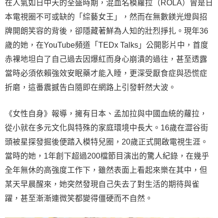
在人氣如日中天的全盛時期，混血名模蘿拉（ROLA）曾是日
本電視圈不可或缺的「綜藝女王」，然而在無數鎂光燈與招
牌開朗笑容的背後，卻隱藏著鮮為人知的壯烈掙扎。現年36
歲的她，在YouTube頻道「TEDx Talks」公開影片中，首度
赤裸地坦白了自己過去因爆紅而身心崩潰的過往，甚至透露
當時必須依賴強效安眠藥才能入睡，更深受厭食症與恐慌症
折磨，這番震撼告白隨即在網路上引發軒然大波。
《女性自身》報導，擁有日本、孟加拉與中國血統的蘿拉，
從小就在多元文化與特殊的家庭環境中長大。16歲在澀谷街
頭被星探發掘後便踏入模特兒圈，20歲正式開啟電視生涯。
當時的她，1年創下超過200檔節目演出的驚人紀錄，在幾乎
全年無休的高強度工作下，雖然表面上看起來樂在其中，但
某天早晨醒來，她突然發現自己失去了對生活的期待與雀
躍，甚至漸漸連微笑都變得僵硬而不自然。