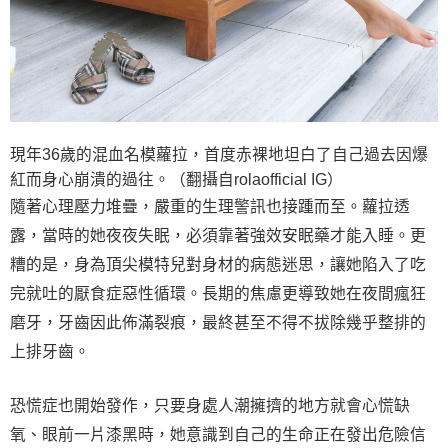
現年36歲的混血名模蘿拉，首度赤裸地坦白了自己過去因爆
紅而身心崩潰的過往。（翻攝自rolaofficial IG）
隨著心理壓力堆疊，嚴重的生理警訊也接踵而至。蘿拉透
露，當時的她夜夜失眠，必須靠著強效安眠藥才能入睡。更
糟的是，身為頂尖模特兒對身材的病態迷思，讓她陷入了吃
完就吐的厭食症惡性循環。長期的焦慮更導致她在夜間瘋狂
磨牙，牙齒因此佈滿裂痕，最終甚至不得不拔除幾乎整排的
上排牙齒。
恐慌症也開始發作，只要身處人潮擁擠的地方就會心慌缺
氧、眼前一片漆黑時，她意識到自己的生命正在發出危險信