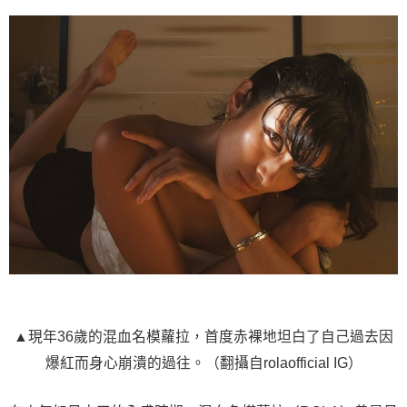
▲現年36歲的混血名模蘿拉，首度赤裸地坦白了自己過去因
爆紅而身心崩潰的過往。（翻攝自rolaofficial IG）