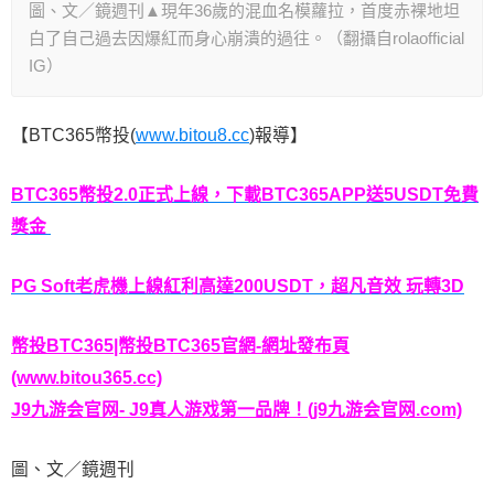
圖、文／鏡週刊▲現年36歲的混血名模蘿拉，首度赤裸地坦
白了自己過去因爆紅而身心崩潰的過往。（翻攝自rolaofficial
IG）
【BTC365幣投(
www.bitou8.cc
)報導】
BTC365幣投2.0正式上線，下載BTC365APP送5USDT免費
獎金
PG Soft老虎機上線紅利高達200USDT，超凡音效 玩轉3D
幣投BTC365|幣投BTC365官網-網址發布頁
(www.bitou365.cc)
J9九游会官网- J9真人游戏第一品牌！(j9九游会官网.com)
圖、文／鏡週刊