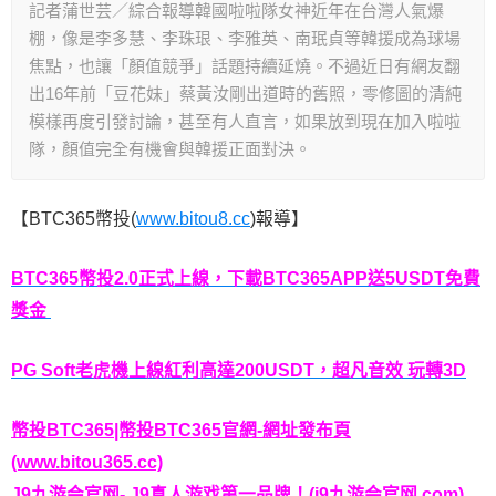
記者蒲世芸／綜合報導韓國啦啦隊女神近年在台灣人氣爆
棚，像是李多慧、李珠珢、李雅英、南珉貞等韓援成為球場
焦點，也讓「顏值競爭」話題持續延燒。不過近日有網友翻
出16年前「豆花妹」蔡黃汝剛出道時的舊照，零修圖的清純
模樣再度引發討論，甚至有人直言，如果放到現在加入啦啦
隊，顏值完全有機會與韓援正面對決。
【BTC365幣投(
www.bitou8.cc
)報導】
BTC365幣投2.0正式上線，下載BTC365APP送5USDT免費
獎金
PG Soft老虎機上線紅利高達200USDT，超凡音效 玩轉3D
幣投BTC365|幣投BTC365官網-網址發布頁
(www.bitou365.cc)
J9九游会官网- J9真人游戏第一品牌！(j9九游会官网.com)