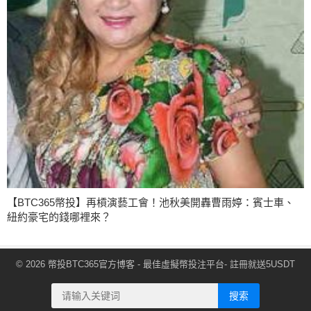
【BTC365幣投】再槓演藝工會！池秋美開轟曹雨婷：賓士車、
紐約豪宅的錢哪裡來？
© 2026
幣投BTC365官方博客
- 最佳虛擬幣投注平台-
註冊就送5USDT
搜索