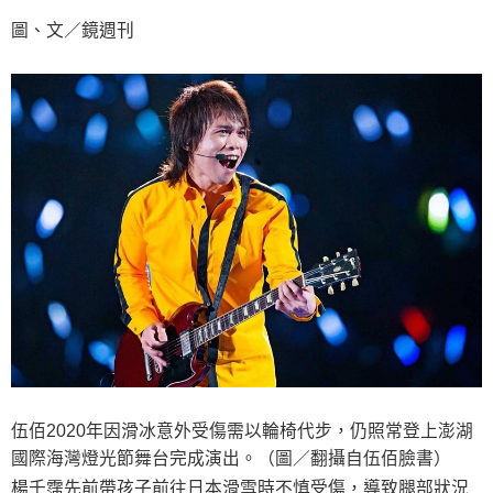
圖、文／鏡週刊
伍佰2020年因滑冰意外受傷需以輪椅代步，仍照常登上澎湖
國際海灣燈光節舞台完成演出。（圖／翻攝自伍佰臉書）
楊千霈先前帶孩子前往日本滑雪時不慎受傷，導致腿部狀況