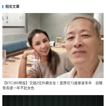
相关文章
【BTC365幣投】交過2任外籍女友！姜厚任71歲單身多年 自曝
曾長達一年不近女色