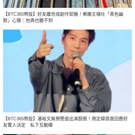
【BTC365幣投】好友離世成創作契機！樂團主唱吐「黑色幽
默」心聲：他再也聽不到
【BTC365幣投】潘裕文無預警退出演藝圈！周定緯首度回應好
友驚人決定 私下互動曝