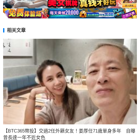
相关文章
【BTC365幣投】交過2任外籍女友！姜厚任71歲單身多年 自曝
曾長達一年不近女色