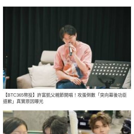
【BTC365幣投】許富凱父親節開唱！攻蛋倒數「突向幕後功臣
道歉」真實原因曝光