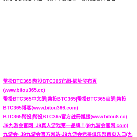
幣投BTC365|幣投BTC365官網-網址發布頁
(www.bitou365.cc)
幣投BTC365中文網|幣投BTC365|幣投BTC365官網|幣投
BTC365博客(www.bitou366.com)
BTC365幣投|幣投BTC365官方註冊鏈接(www.bitou8.cc)
J9九游会官网- J9真人游戏第一品牌！(j9九游会官网.com)
九游会- J9九游会官方网站-J9九游会老哥俱乐部首页入口(九