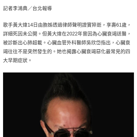
記者李鴻典／台北報導
歌手黃大煒14日由胞姊透過律師聲明證實猝逝，享壽61歲，
詳細死因未公開。但黃大煒在2022年曾因為心臟衰竭送醫，
被診斷出心肺超載。心臟血管外科醫師吳欣岱指出，心臟衰
竭往往不是突然發生的。她也揭露心臟衰竭惡化最常見的四
大早期症狀。