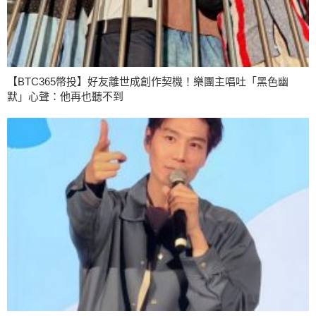
【BTC365幣投】好友離世成創作契機！樂團主唱吐「黑色幽
默」心聲：他再也聽不到