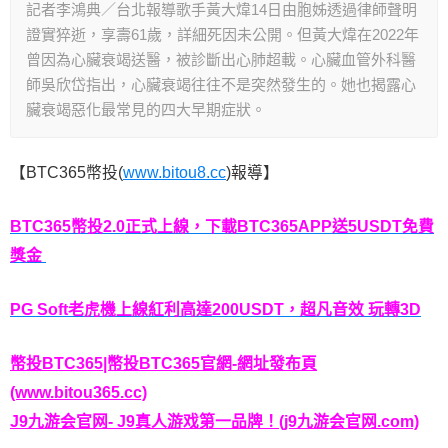
記者李鴻典／台北報導歌手黃大煒14日由胞姊透過律師聲明
證實猝逝，享壽61歲，詳細死因未公開。但黃大煒在2022年
曾因為心臟衰竭送醫，被診斷出心肺超載。心臟血管外科醫
師吳欣岱指出，心臟衰竭往往不是突然發生的。她也揭露心
臟衰竭惡化最常見的四大早期症狀。
【BTC365幣投(
www.bitou8.cc
)報導】
BTC365幣投2.0正式上線，下載BTC365APP送5USDT免費
獎金
PG Soft老虎機上線紅利高達200USDT，超凡音效 玩轉3D
幣投BTC365|幣投BTC365官網-網址發布頁
(www.bitou365.cc)
J9九游会官网- J9真人游戏第一品牌！(j9九游会官网.com)