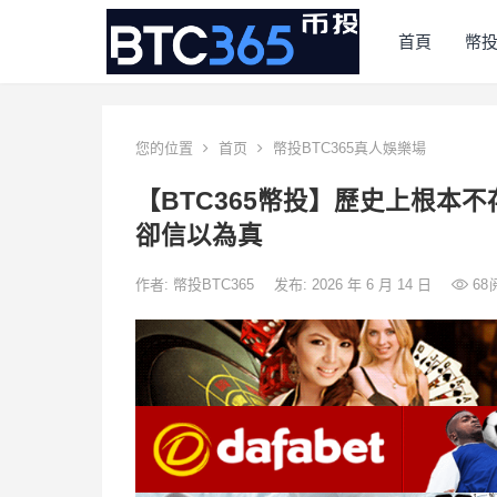
首頁
幣
您的位置
首页
幣投BTC365真人娛樂場
【BTC365幣投】歷史上根本
卻信以為真
作者:
幣投BTC365
发布: 2026 年 6 月 14 日
68