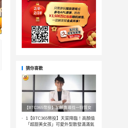
猜你喜歡
【BTC365幣投】加藤鷹尋找一特質女
優「會爆紅」 不排斥再拍片喊：放馬
1
【BTC365幣投】天菜降臨！高顏值
「超甜美女孩」可愛外型散發滿滿氣
過來！