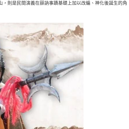
山，則是民間演義在薛訥事蹟基礎上加以改編、神化後誕生的角