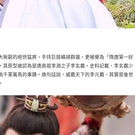
大無窮的絕世猛將，手持巨錘橫掃群雄，更被譽為「隋唐第一好
。其原型被認為是唐高祖李淵之子李玄霸。史料記載，李玄霸少
挑千軍萬馬的事蹟。換句話說，威震天下的李元霸，其實是後世
。