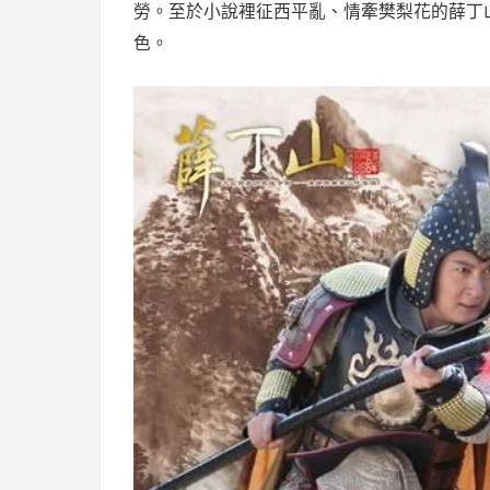
勞。至於小說裡征西平亂、情牽樊梨花的薛丁
色。