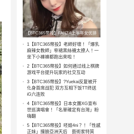
【BTC365幣投】FANZA上半年女优排
行！「河北彩花」夺第一，「三上悠
1
【BTC365幣投】老師好壞！「爆乳
麻辣女教師」窄裙黑絲襪太撩人！一
亚」跌出前十！
坐下小褲褲都跑出來啦！
2
【BTC365幣投】如何通过线上棋牌
游戏平台提升玩家的社交互动
3
【BTC365幣投】?Yuekai反复被开
化身首席战犯 双方互相下饭TT终送
iG六连败
4
【BTC365幣投】日本女團XG宣布
世巡演唱會！「名單確定有台灣」粉
嗨翻
5
【BTC365幣投】呸姐4ni？！「性感
正妹」撞臉亞洲天后 藝術家特質