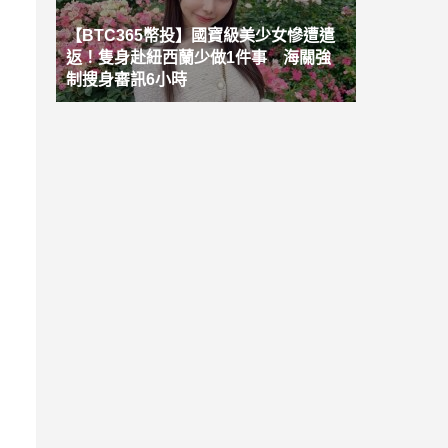
【BTC365幣投】國寶級美少女慘遭遣
返！隻身赴紐西蘭少做1件事 海關強
制搜身審訊6小時