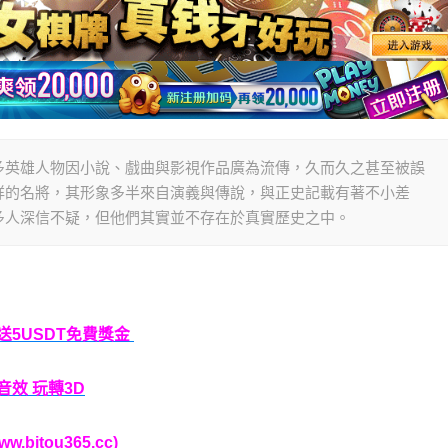
多英雄人物因小說、戲曲與影視作品廣為流傳，久而久之甚至被誤
詳的名將，其形象多半來自演義與傳說，與正史記載有著不小差
多人深信不疑，但他們其實並不存在於真實歷史之中。
P送5USDT免費獎金
音效 玩轉3D
bitou365.cc)