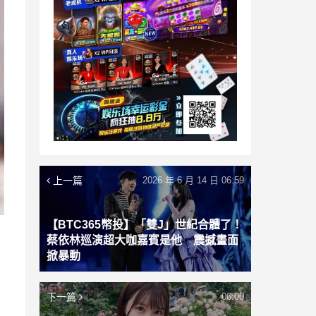
上一篇
2026 年 6 月 14 日 06:59
【BTC365幣投】「雙J」世紀合體了！
蔡依林巡演超大咖嘉賓是他 震撼畫面
掀暴動
下一篇
06:00