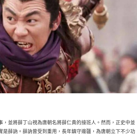
事，並將薛丁山視為唐朝名將薛仁貴的接班人。然而，正史中並
實是薛訥。薛訥曾受到重用，長年鎮守邊疆，為唐朝立下不少功