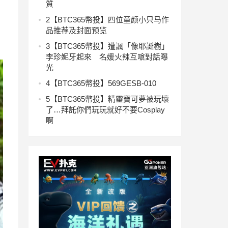
質
2
【BTC365幣投】四位童颜小只马作
品推荐及封面预览
3
【BTC365幣投】遭諷「像耶誕樹」
李珍妮牙起來 名媛火辣互嗆對話曝
光
4
【BTC365幣投】569GESB-010
5
【BTC365幣投】精靈寶可夢被玩壞
了…拜託你們玩玩就好不要Cosplay
啊