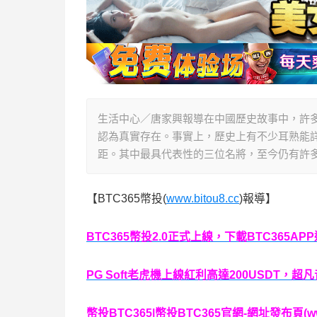
生活中心／唐家興報導在中國歷史故事中，許
認為真實存在。事實上，歷史上有不少耳熟能
距。其中最具代表性的三位名將，至今仍有許
【BTC365幣投(
www.bitou8.cc
)報導】
BTC365幣投2.0正式上線，下載BTC365AP
PG Soft老虎機上線紅利高達200USDT，超凡
幣投BTC365|幣投BTC365官網-網址發布頁(www.