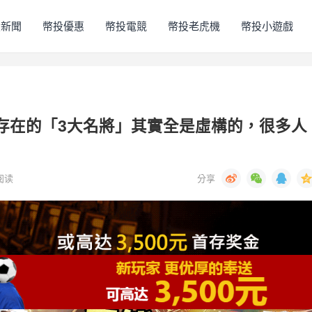
投新聞
幣投優惠
幣投電競
幣投老虎機
幣投小遊戲
不存在的「3大名將」其實全是虛構的，很多人
阅读