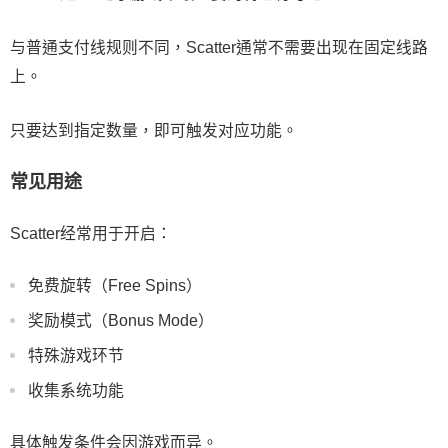
与普通支付线规则不同，Scatter通常不需要出现在固定线路
上。
只要达到指定数量，即可触发对应功能。
常见用途
Scatter经常用于开启：
免费旋转（Free Spins）
奖励模式（Bonus Mode）
特殊游戏环节
收集系统功能
具体触发条件会因游戏而异。