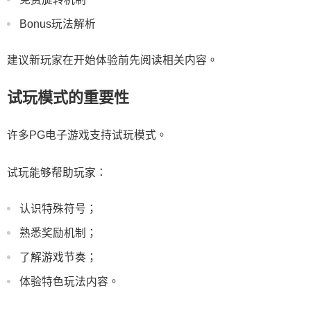
Bonus玩法解析
建议新玩家在开始体验前先阅读相关内容。
试玩模式的重要性
许多PG电子游戏支持试玩模式。
试玩能够帮助玩家：
认识特殊符号；
熟悉奖励机制；
了解游戏节奏；
体验特色玩法内容。