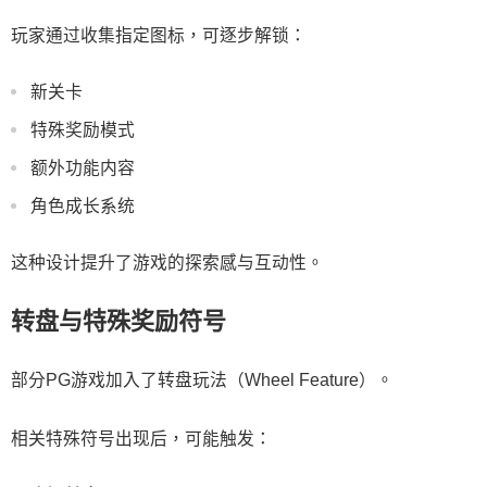
玩家通过收集指定图标，可逐步解锁：
新关卡
特殊奖励模式
额外功能内容
角色成长系统
这种设计提升了游戏的探索感与互动性。
转盘与特殊奖励符号
部分PG游戏加入了转盘玩法（Wheel Feature）。
相关特殊符号出现后，可能触发：