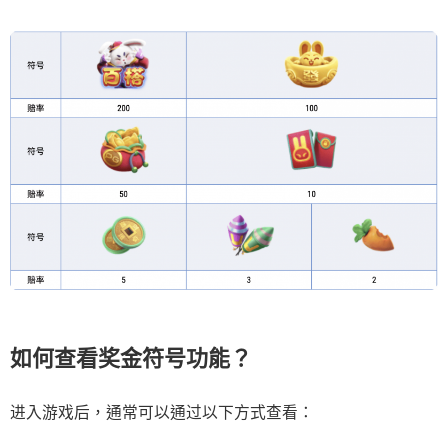
如何查看奖金符号功能？
进入游戏后，通常可以通过以下方式查看：