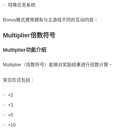
特殊任务系统
Bonus模式通常拥有与主游戏不同的互动内容。
Multiplier倍数符号
Multiplier功能介绍
Multiplier（倍数符号）能够对奖励结果进行倍数计算。
常见形式包括：
×2
×3
×5
×10