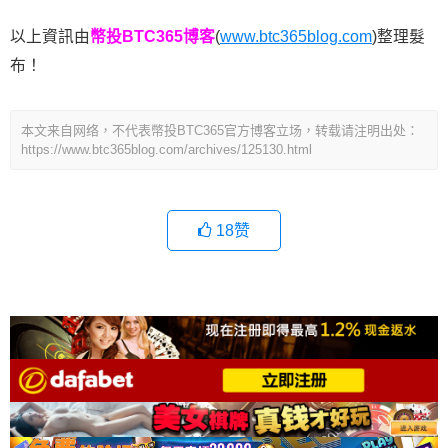
以上資訊由
幣投BTC365博客
(
www.btc365blog.com
)整理髮
布！
本文来自网络，不代表幣投BTC365官方博客立场，转载请注明出处：
https://www.btc365blog.com/archives/125130.html
18
赞