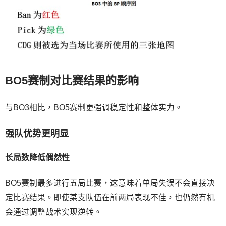
BO5赛制对比赛结果的影响
与BO3相比，BO5赛制更强调稳定性和整体实力。
强队优势更明显
长局数降低偶然性
BO5赛制最多进行五局比赛，这意味着单局失误不会直接决
定比赛结果。即使某支队伍在前两局表现不佳，也仍然有机
会通过调整战术实现逆转。