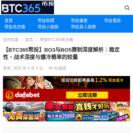
首頁
幣投新聞
幣投優惠
幣投電競
幣投老虎機
幣投小遊戲
幣投真人娛樂
您的位置
首页
幣投BTC365老虎機
【BTC365幣投】BO3与BO5赛制深度解析：稳定
性、战术深度与爆冷概率的较量
发布: 2026 年 6 月 3 日
92
阅读