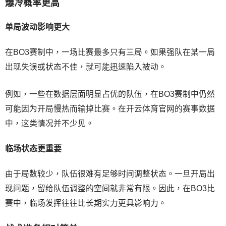
爆冷概率更高
单局波动影响更大
在BO3赛制中，一场比赛最多只有三局。如果强队在某一局
出现失误或状态不佳，就可能迅速陷入被动。
例如，一些在数据层面明显占优的队伍，在BO3赛制中仍然
可能因为开局慢热而输掉比赛。在开云体育官网的赛事数据
中，这类情况并不少见。
临场状态更重要
由于局数较少，队伍很难有足够时间调整状态。一旦开局出
现问题，留给队伍调整的空间就非常有限。因此，在BO3比
赛中，临场发挥往往比长期实力更具影响力。