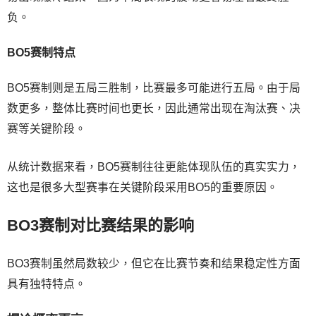
负。
BO5赛制特点
BO5赛制则是五局三胜制，比赛最多可能进行五局。由于局
数更多，整体比赛时间也更长，因此通常出现在淘汰赛、决
赛等关键阶段。
从统计数据来看，BO5赛制往往更能体现队伍的真实实力，
这也是很多大型赛事在关键阶段采用BO5的重要原因。
BO3赛制对比赛结果的影响
BO3赛制虽然局数较少，但它在比赛节奏和结果稳定性方面
具有独特特点。