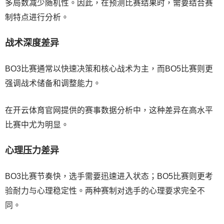
多局数减少随机性。因此，在预测比赛结果时，需要结合赛
制特点进行分析。
战术深度差异
BO3比赛通常以快速决策和核心战术为主，而BO5比赛则更
强调战术储备和调整能力。
在开云体育官网提供的赛事数据分析中，这种差异在高水平
比赛中尤为明显。
心理压力差异
BO3比赛节奏快，选手需要迅速进入状态；BO5比赛则更考
验耐力与心理稳定性。两种赛制对选手的心理要求完全不
同。