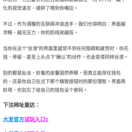
化的视觉语言，揉碎了喂到你嘴边。
不过，作为清醒的互联网冲浪选手，我们也得明白：界面越
流畅、越无压力，你的防线就越低。
当你在这个“丝滑”的界面里感觉不到任何阻碍和疲劳时，你花
钱、停留、甚至上头点下“确认”的动作，也会变得同样丝滑。
别的都是扯淡，好看的皮囊固然养眼，但真正能保住钱包
的，还是你自己在点下那个精致按钮时的那份理智。界面再
好用，也别忘了给自己的钱包设个密码。
下注网址直达：
大发官方
试玩入口1