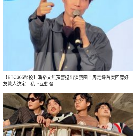
【BTC365幣投】潘裕文無預警退出演藝圈！周定緯首度回應好
友驚人決定 私下互動曝