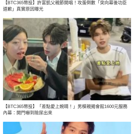
【BTC365幣投】許富凱父親節開唱！攻蛋倒數「突向幕後功臣
道歉」真實原因曝光
【BTC365幣投】「差點愛上婉晴！」男模親揭會館1600元服務
內幕：開門嚇到險尿出來