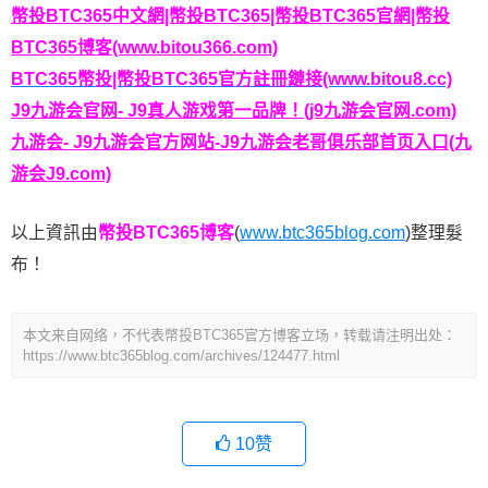
幣投BTC365中文網|幣投BTC365|幣投BTC365官網|幣投
BTC365博客(www.bitou366.com)
BTC365幣投|幣投BTC365官方註冊鏈接(www.bitou8.cc)
J9九游会官网- J9真人游戏第一品牌！(j9九游会官网.com)
九游会- J9九游会官方网站-J9九游会老哥俱乐部首页入口(九
游会J9.com)
以上資訊由
幣投BTC365博客
(
www.btc365blog.com
)整理髮
布！
本文来自网络，不代表幣投BTC365官方博客立场，转载请注明出处：
https://www.btc365blog.com/archives/124477.html
10
赞