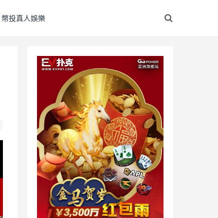
幣投真人娛樂