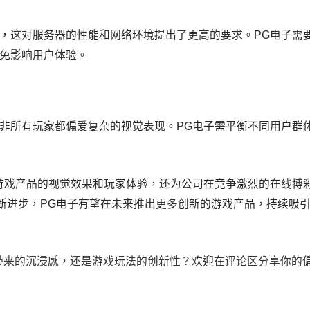
源，这对服务器的性能和网络环境提出了更高的要求。PG电子需
避免影响用户体验。
并非所有玩家都偏爱复杂的视觉表现。PG电子需平衡不同用户群
其游戏产品的视觉效果和玩家体验，还为公司在竞争激烈的在线博
断进步，PG电子有望在未来推出更多创新的游戏产品，持续吸
带来的沉浸感，还是游戏玩法的创新性？欢迎在评论区分享你的