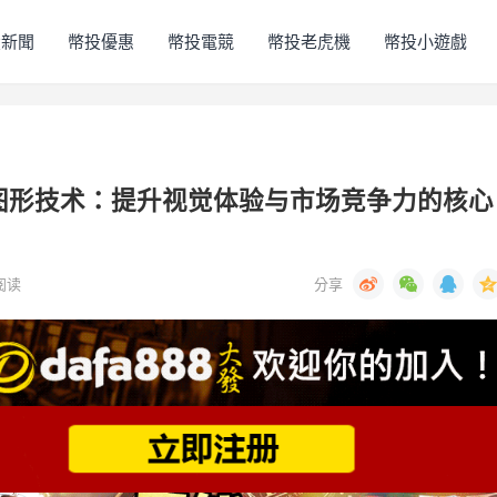
投新聞
幣投優惠
幣投電競
幣投老虎機
幣投小遊戲
3D图形技术：提升视觉体验与市场竞争力的核心
阅读