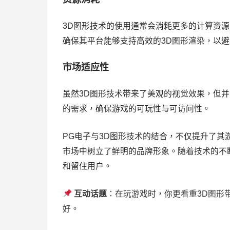
3D图形技术的使用通常会消耗更多的计算资
确保其平台能够支持高效的3D图形渲染，以
市场适应性
虽然3D图形技术带来了美观的视觉效果，但
的需求，确保游戏的可玩性与可访问性。
PG电子与3D图形技术的结合，不仅提升了
市场中树立了鲜明的品牌形象。随着技术的不
和留住用户。
互动话题
：在玩游戏时，你更看重3D图形
好。