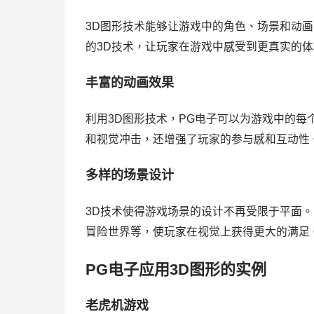
3D图形技术能够让游戏中的角色、场景和动
的3D技术，让玩家在游戏中感受到更真实的体
丰富的动画效果
利用3D图形技术，PG电子可以为游戏中的
和视觉冲击，还增强了玩家的参与感和互动性
多样的场景设计
3D技术使得游戏场景的设计不再受限于平面
冒险世界等，使玩家在视觉上获得更大的满足
PG电子应用3D图形的实例
老虎机游戏