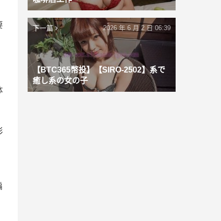
要
下一篇
2026 年 6 月 2 日 06:39
【BTC365幣投】【SIRO-2502】系で
癒し系の女の子
体
彩
引
偏