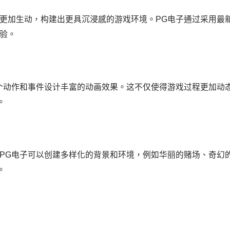
画更加生动，构建出更具沉浸感的游戏环境。PG电子通过采用最
验。
每个动作和事件设计丰富的动画效果。这不仅使得游戏过程更加动
。
。PG电子可以创建多样化的背景和环境，例如华丽的赌场、奇幻
。