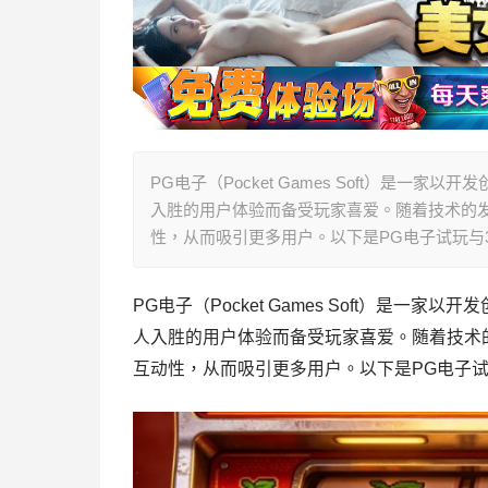
PG电子（Pocket Games Soft）是
入胜的用户体验而备受玩家喜爱。随着技术的发
性，从而吸引更多用户。以下是PG电子试玩与
PG电子（Pocket Games Soft）是
人入胜的用户体验而备受玩家喜爱。随着技术
互动性，从而吸引更多用户。以下是PG电子试