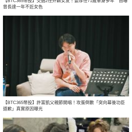
【BTC365幣投】交過2任外籍女友！姜厚任71歲單身多年 自曝
曾長達一年不近女色
【BTC365幣投】許富凱父親節開唱！攻蛋倒數「突向幕後功臣
道歉」真實原因曝光